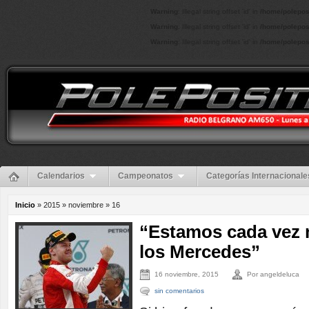
Warning
: Illegal string offset 'id' in
/home/polepos
Warning
: Illegal string offset 'id' in
/home/polepos
Warning
: Illegal string offset 'id' in
/home/polepos
Calendarios
Campeonatos
Categorías Internacionale
Inicio
» 2015 » noviembre »
16
“Estamos cada vez 
los Mercedes”
16 noviembre, 2015
Por angeldeluca
sin comentarios