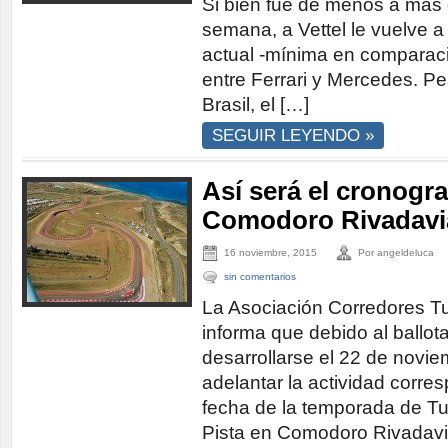
Si bien fue de menos a más d
semana, a Vettel le vuelve a 
actual -mínima en comparació
entre Ferrari y Mercedes. Pe
Brasil, el […]
SEGUIR LEYENDO »
Así será el cronogr
Comodoro Rivadavi
16 noviembre, 2015
Por angeldeluca
sin comentarios
La Asociación Corredores T
informa que debido al ballot
desarrollarse el 22 de novie
adelantar la actividad corre
fecha de la temporada de Tu
Pista en Comodoro Rivadavi