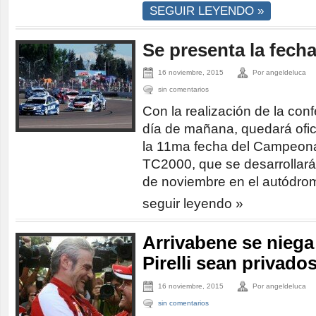
SEGUIR LEYENDO »
Se presenta la fecha
16 noviembre, 2015
Por angeldeluca
sin comentarios
Con la realización de la con
día de mañana, quedará ofic
la 11ma fecha del Campeona
TC2000, que se desarrollará 
de noviembre en el autódro
seguir leyendo »
Arrivabene se niega 
Pirelli sean privado
16 noviembre, 2015
Por angeldeluca
sin comentarios