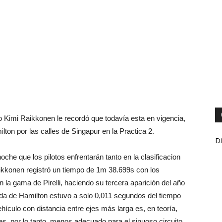
ro Kimi Raikkonen le recordó que todavía esta en vigencia,
on por las calles de Singapur en la Practica 2.
Di
che que los pilotos enfrentarán tanto en la clasificacion
ikkonen registró un tiempo de 1m 38.699s con los
la gama de Pirelli, haciendo su tercera aparición del año
ida de Hamilton estuvo a solo 0,011 segundos del tiempo
hículo con distancia entre ejes más larga es, en teoría,
s, por lo tanto, menos adecuado para el sinuoso circuito