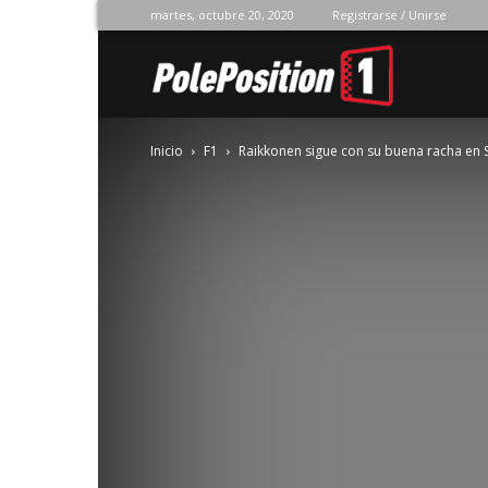
martes, octubre 20, 2020
Registrarse / Unirse
Pole
Inicio
F1
Raikkonen sigue con su buena racha en 
Position