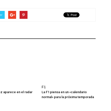
er
F1
z aparece en el radar
La F1 piensa en un «calendario
normal» para la próxima temporada