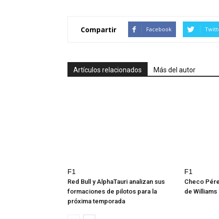
Compartir
Facebook
Twitt
Artículos relacionados
Más del autor
F1
F1
Red Bull y AlphaTauri analizan sus
Checo Pére
formaciones de pilotos para la
de Williams
próxima temporada