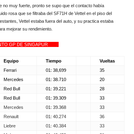
e no muy fuerte, pronto se supo que el contacto había
o rosa que se filtraba del SF71H de Vettel en el piso del
estantes, Vettel estaba fuera del auto, y su practica estaba
ra mejorar su rendimiento.
NTO GP DE SINGAPUR
Equipo
Tiempo
Vueltas
Ferrari
01: 38,699
35
Mercedes
01: 38.710
20
Red Bull
01: 39.221
28
Red Bull
01: 39.309
33
Mercedes
01: 39.368
33
Renault
01: 40.274
36
Liebre
01: 40.384
33