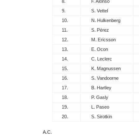
8.
F. Alonso
9.
S. Vettel
10.
N. Hulkenberg
11.
S. Pérez
12.
M. Ericsson
13.
E. Ocon
14.
C. Leclerc
15.
K. Magnussen
16.
S. Vandoorne
17.
B. Hartley
18.
P. Gasly
19.
L. Paseo
20.
S. Sirotkin
A.C.