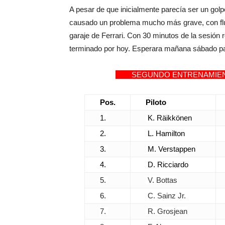
A pesar de que inicialmente parecía ser un golp
causado un problema mucho más grave, con fluid
garaje de Ferrari. Con 30 minutos de la sesión r
terminado por hoy. Esperara mañana sábado pa
SEGUNDO ENTRENAMIE
Pos.
Piloto
1.
K. Räikkönen
2.
L. Hamilton
3.
M. Verstappen
4.
D. Ricciardo
5.
V. Bottas
6.
C. Sainz Jr.
7.
R. Grosjean