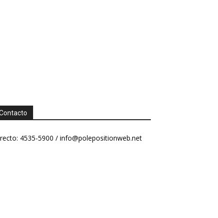
Contacto
recto: 4535-5900 /
info@polepositionweb.net