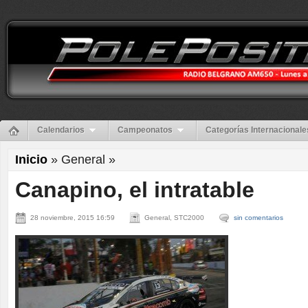
Calendarios
Campeonatos
Categorías Internacionale
Inicio
» General »
Canapino, el intratable
28 noviembre, 2015 16:59
General, STC2000
sin comentarios