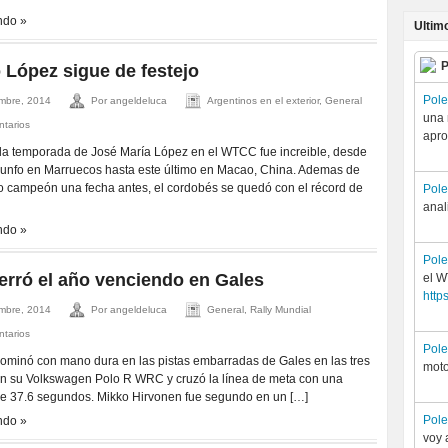
ndo »
Ultim
P
 López sigue de festejo
Pol
mbre, 2014
Por angeldeluca
Argentinos en el exterior, General
una 
ntarios
apro
la temporada de José María López en el WTCC fue increible, desde
riunfo en Marruecos hasta este último en Macao, China. Ademas de
o campeón una fecha antes, el cordobés se quedó con el récord de
Pol
anal
ndo »
Pol
erró el año venciendo en Gales
el 
http
mbre, 2014
Por angeldeluca
General, Rally Mundial
ntarios
Pol
dominó con mano dura en las pistas embarradas de Gales en las tres
moto
n su Volkswagen Polo R WRC y cruzó la línea de meta con una
de 37.6 segundos. Mikko Hirvonen fue segundo en un […]
Pol
ndo »
voy 