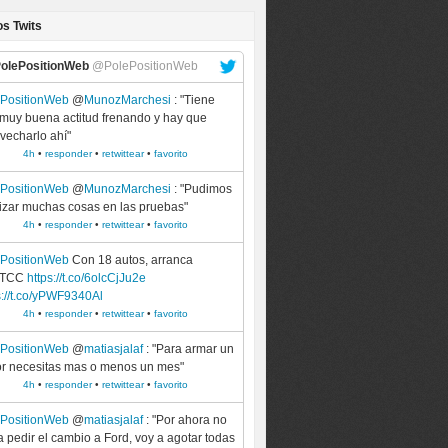
os Twits
olePositionWeb
@PolePositionWeb
ePositionWeb
@
MunozMarchesi
: "Tiene
muy buena actitud frenando y hay que
vecharlo ahí"
4h
•
responder
•
retwittear
•
favorito
ePositionWeb
@
MunozMarchesi
: "Pudimos
izar muchas cosas en las pruebas"
4h
•
responder
•
retwittear
•
favorito
ePositionWeb
Con 18 autos, arranca
WTCC
https://t.co/6olcCjJu2e
s://t.co/yPWF9340Al
4h
•
responder
•
retwittear
•
favorito
ePositionWeb
@
matiasjalaf
: "Para armar un
r necesitas mas o menos un mes"
4h
•
responder
•
retwittear
•
favorito
ePositionWeb
@
matiasjalaf
: "Por ahora no
a pedir el cambio a Ford, voy a agotar todas