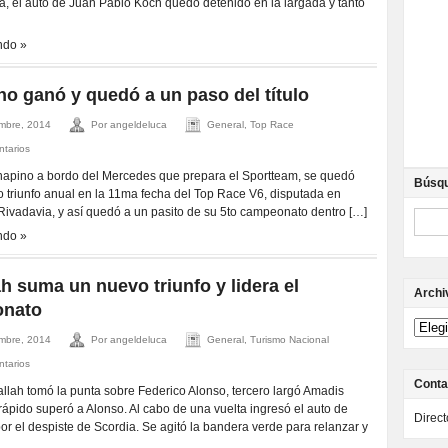
, el auto de Juan Pablo Koch quedó detenido en la largada y tanto
ndo »
o ganó y quedó a un paso del título
mbre, 2014
Por angeldeluca
General, Top Race
ntarios
napino a bordo del Mercedes que prepara el Sportteam, se quedó
Búsq
o triunfo anual en la 11ma fecha del Top Race V6, disputada en
vadavia, y así quedó a un pasito de su 5to campeonato dentro […]
ndo »
h suma un nuevo triunfo y lidera el
Archi
nato
mbre, 2014
Por angeldeluca
General, Turismo Nacional
ntarios
Conta
lah tomó la punta sobre Federico Alonso, tercero largó Amadis
rápido superó a Alonso. Al cabo de una vuelta ingresó el auto de
Direc
or el despiste de Scordia. Se agitó la bandera verde para relanzar y