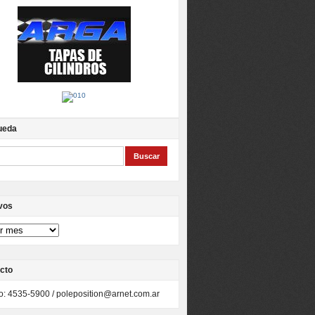
ueda
vos
cto
to: 4535-5900 /
poleposition@arnet.com.ar