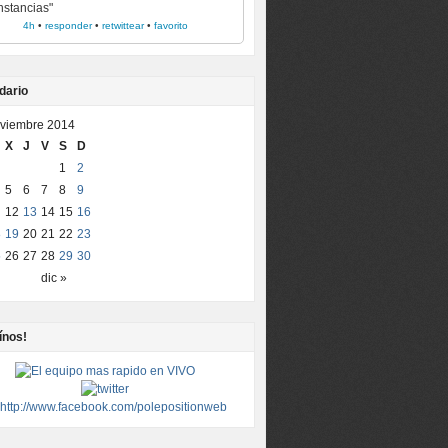
instancias"
4h
•
responder
•
retwittear
•
favorito
dario
viembre 2014
X
J
V
S
D
1
2
5
6
7
8
9
12
13
14
15
16
8
19
20
21
22
23
5
26
27
28
29
30
dic »
ínos!