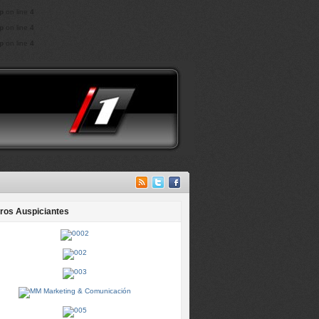
p
on line
4
p
on line
4
p
on line
4
ros Auspiciantes