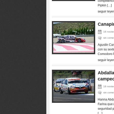
competencia
Pipkin […]
seguir leye
Canapin
16 novie
sin come
Agustín Ca
con su sext
Comodoro Ri
seguir leye
Abdalla
campeo
16 novie
sin come
Hanna Abdal
Farina que 
seguridad p
[…]