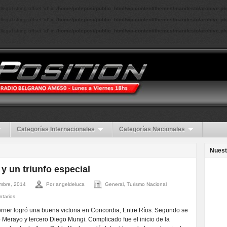
Illegal string offset 'id' in
/home/poleposi/public_html/wp-content/themes/manifesto/archive.ph
Illegal string offset 'id' in
/home/poleposi/public_html/wp-content/themes/manifesto/archive.ph
Illegal string offset 'id' in
/home/poleposi/public_html/wp-content/themes/manifesto/archive.ph
Categorías Internacionales
Categorías Nacionales
Nuest
y un triunfo especial
mbre, 2014
Por angeldeluca
General, Turismo Nacional
ntarios
ner logró una buena victoria en Concordia, Entre Ríos. Segundo se
 Merayo y tercero Diego Mungi. Complicado fue el inicio de la