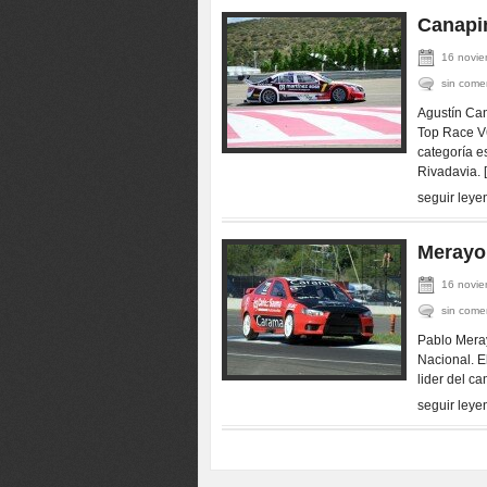
Canapin
16 novie
sin come
Agustín Can
Top Race V6
categoría 
Rivadavia. 
seguir leye
Merayo,
16 novie
sin come
Pablo Meray
Nacional. El
lider del c
seguir leye