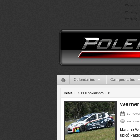
Warning
: 
Warning
: 
Warning
: 
Calendarios
Campeonatos
Inicio
» 2014 » noviembre »
16
Werner 
16 novie
sin come
Mariano Wer
ubicó Pablo