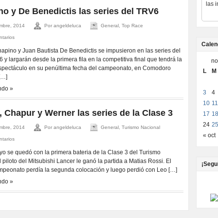
las 
o y De Benedictis las series del TRV6
mbre, 2014
Por angeldeluca
General, Top Race
ntarios
Calen
apino y Juan Bautista De Benedictis se impusieron en las series del
 y largarán desde la primera fila en la competitiva final que tendrá la
no
espectáculo en su penúltima fecha del campeonato, en Comodoro
L
M
[…]
ndo »
3
4
10
11
 Chapur y Werner las series de la Clase 3
17
1
24
2
mbre, 2014
Por angeldeluca
General, Turismo Nacional
« oct
ntarios
o se quedó con la primera bateria de la Clase 3 del Turismo
 piloto del Mitsubishi Lancer le ganó la partida a Matias Rossi. El
¡Segu
ampeonato perdía la segunda colocación y luego perdió con Leo […]
ndo »