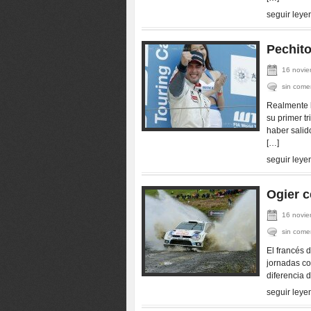
seguir leye
Pechito
16 novie
sin come
Realmente 
su primer t
haber salid
[…]
seguir leye
Ogier c
16 novie
sin come
El francés 
jornadas co
diferencia 
seguir leye