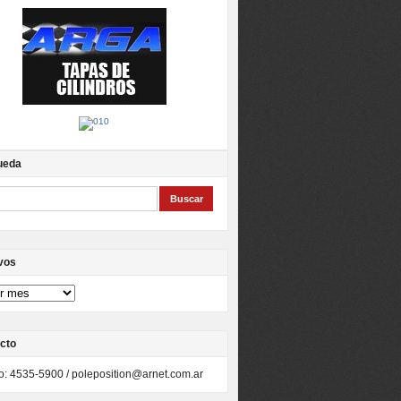
ueda
vos
cto
to: 4535-5900 /
poleposition@arnet.com.ar