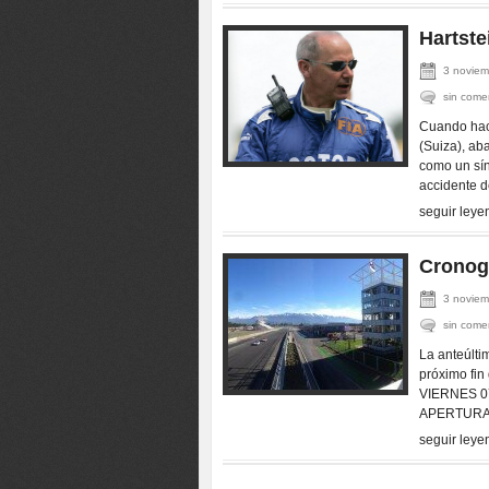
Hartste
3 noviem
sin come
Cuando hac
(Suiza), ab
como un sín
accidente d
seguir leye
Cronog
3 noviem
sin come
La anteúlti
próximo fin
VIERNES 0
APERTURA
seguir leye