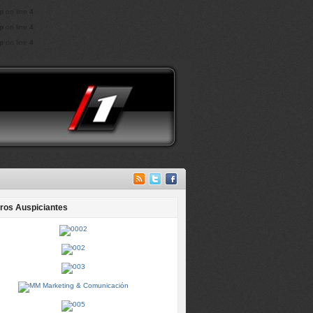
p
on line
4
p
on line
4
p
on line
4
ros Auspiciantes