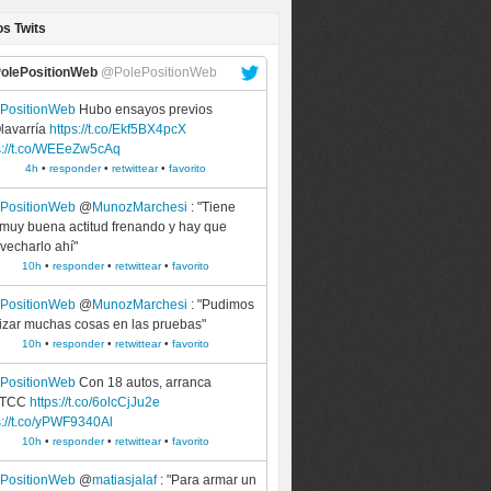
os Twits
olePositionWeb
@PolePositionWeb
ePositionWeb
Hubo ensayos previos
lavarría
https://t.co/Ekf5BX4pcX
s://t.co/WEEeZw5cAq
4h
•
responder
•
retwittear
•
favorito
ePositionWeb
@
MunozMarchesi
: "Tiene
muy buena actitud frenando y hay que
vecharlo ahí"
10h
•
responder
•
retwittear
•
favorito
ePositionWeb
@
MunozMarchesi
: "Pudimos
izar muchas cosas en las pruebas"
10h
•
responder
•
retwittear
•
favorito
ePositionWeb
Con 18 autos, arranca
WTCC
https://t.co/6olcCjJu2e
s://t.co/yPWF9340Al
10h
•
responder
•
retwittear
•
favorito
ePositionWeb
@
matiasjalaf
: "Para armar un