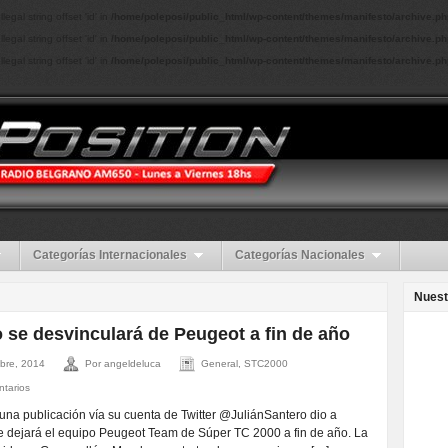
Illegal string offset 'id' in
/home/poleposi/public_html/wp-content/themes/manifesto/archive.ph
Illegal string offset 'id' in
/home/poleposi/public_html/wp-content/themes/manifesto/archive.ph
Illegal string offset 'id' in
/home/poleposi/public_html/wp-content/themes/manifesto/archive.ph
Categorías Internacionales
Categorías Nacionales
Nuest
 se desvinculará de Peugeot a fin de año
bre, 2014
Por angeldeluca
General, STC2000
ntarios
 una publicación vía su cuenta de Twitter @JuliánSantero dio a
 dejará el equipo Peugeot Team de Súper TC 2000 a fin de año. La