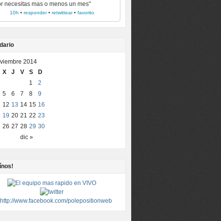
r necesitas mas o menos un mes"
10h
•
responder
•
retwittear
•
favorito
dario
viembre 2014
X
J
V
S
D
1
2
5
6
7
8
9
12
13
14
15
16
8
19
20
21
22
23
5
26
27
28
29
30
dic »
ínos!