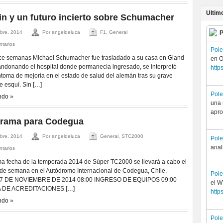
Ultim
in y un futuro incierto sobre Schumacher
bre, 2014
Por angeldeluca
F1, General
P
ntarios
Pol
e semanas Michael Schumacher fue trasladado a su casa en Gland
en O
andonando el hospital donde permanecía ingresado, se interpretó
http
toma de mejoría en el estado de salud del alemán tras su grave
e esquí. Sin […]
Pol
ndo »
una 
apro
rama para Codegua
bre, 2014
Por angeldeluca
General, STC2000
Pol
anal
ntarios
ma fecha de la temporada 2014 de Súper TC2000 se llevará a cabo el
 de semana en el Autódromo Internacional de Codegua, Chile.
Pol
7 DE NOVIEMBRE DE 2014 08:00 INGRESO DE EQUIPOS 09:00
el 
 DE ACREDITACIONES […]
http
ndo »
Pol