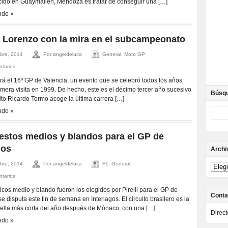
cido en Guaymallén, Mendoza es tratar de conseguir una […]
ndo »
 Lorenzo con la mira en el subcampeonato
bre, 2014
Por angeldeluca
General, Moto GP
ntarios
rá el 16º GP de Valencia, un evento que se celebró todos los años
imera visita en 1999. De hecho, este es el décimo tercer año sucesivo
Búsq
uito Ricardo Tormo acoge la última carrera […]
ndo »
stos medios y blandos para el GP de
gos
Archi
bre, 2014
Por angeldeluca
F1, General
ntarios
cos medio y blando fueron los elegidos por Pirelli para el GP de
Conta
se disputa este fin de semana en Interlagos. El circuito brasilero es la
elta más corta del año después de Mónaco, con una […]
Direc
ndo »