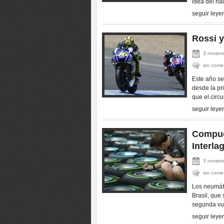
idea del na
seguir leye
Rossi y
3 noviem
sin come
Este año se
desde la pr
que el circ
seguir leye
Compue
Interla
3 noviem
sin come
Los neumáti
Brasil, que 
segunda vu
seguir leye