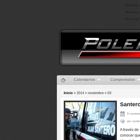
Warning
: 
Warning
: 
Warning
: 
Calendarios
Campeonatos
Inicio
» 2014 » noviembre »
03
Santero
3 noviem
sin come
A través de
conocer que