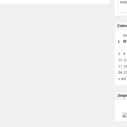
moto
Calen
no
L
M
3
4
10
11
17
1
24
2
« oct
¡Segu