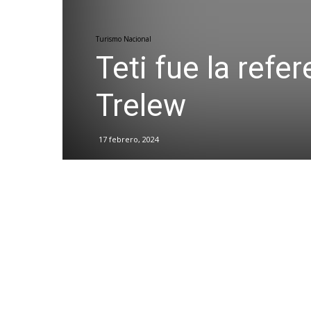
Turismo Nacional
Teti fue la refe
Trelew
17 febrero, 2024