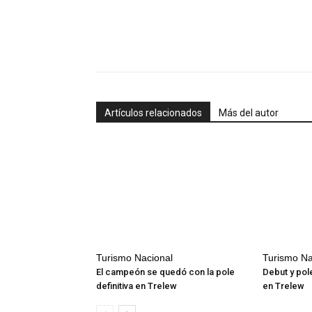
Artículos relacionados
Más del autor
Turismo Nacional
Turismo Na
El campeón se quedó con la pole
Debut y pol
definitiva en Trelew
en Trelew