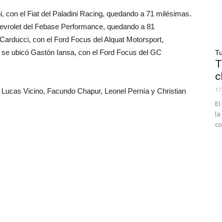
, con el Fiat del Paladini Racing, quedando a 71 milésimas.
Chevrolet del Febase Performance, quedando a 81
 Carducci, con el Ford Focus del Alquat Motorsport,
r se ubicó Gastón Iansa, con el Ford Focus del GC
Tu
T
c
17
, Lucas Vicino, Facundo Chapur, Leonel Pernía y Christian
El
la
co