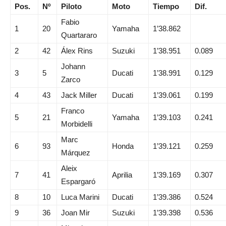
Pos.
Nº
Piloto
Moto
Tiempo
Dif.
Fabio
1
20
Yamaha
1’38.862
Quartararo
2
42
Álex Rins
Suzuki
1’38.951
0.089
Johann
3
5
Ducati
1’38.991
0.129
Zarco
4
43
Jack Miller
Ducati
1’39.061
0.199
Franco
5
21
Yamaha
1’39.103
0.241
Morbidelli
Marc
6
93
Honda
1’39.121
0.259
Márquez
Aleix
7
41
Aprilia
1’39.169
0.307
Espargaró
8
10
Luca Marini
Ducati
1’39.386
0.524
9
36
Joan Mir
Suzuki
1’39.398
0.536