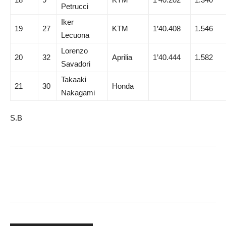
Petrucci
Iker
19
27
KTM
1’40.408
1.546
Lecuona
Lorenzo
20
32
Aprilia
1’40.444
1.582
Savadori
Takaaki
21
30
Honda
Nakagami
S.B