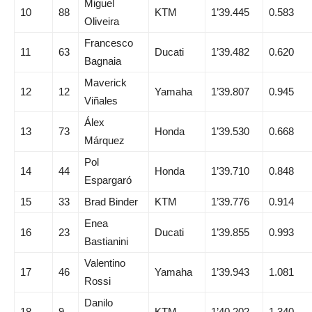
Miguel
10
88
KTM
1’39.445
0.583
Oliveira
Francesco
11
63
Ducati
1’39.482
0.620
Bagnaia
Maverick
12
12
Yamaha
1’39.807
0.945
Viñales
Álex
13
73
Honda
1’39.530
0.668
Márquez
Pol
14
44
Honda
1’39.710
0.848
Espargaró
15
33
Brad Binder
KTM
1’39.776
0.914
Enea
16
23
Ducati
1’39.855
0.993
Bastianini
Valentino
17
46
Yamaha
1’39.943
1.081
Rossi
Danilo
18
9
KTM
1’40.202
1.340