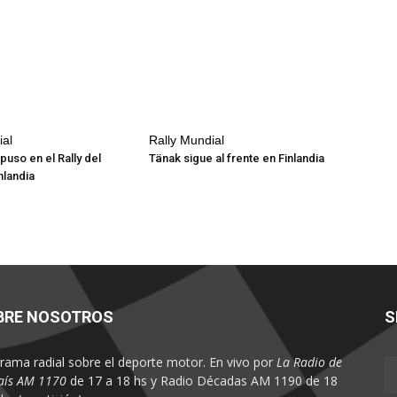
ial
Rally Mundial
puso en el Rally del
Tänak sigue al frente en Finlandia
nlandia
BRE NOSOTROS
S
rama radial sobre el deporte motor. En vivo por
La Radio de
aís AM 1170
de 17 a 18 hs y Radio Décadas AM 1190 de 18