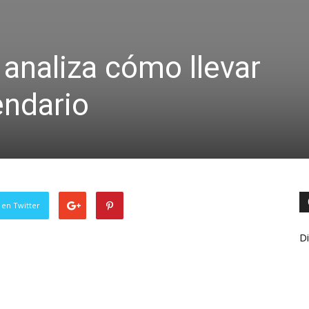
 analiza cómo llevar
endario
 en Twitter
Di