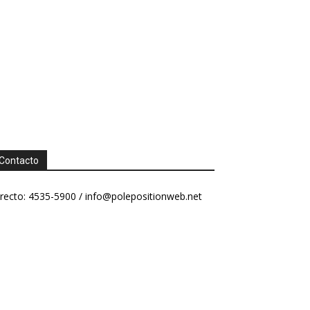
Contacto
recto: 4535-5900 /
info@polepositionweb.net