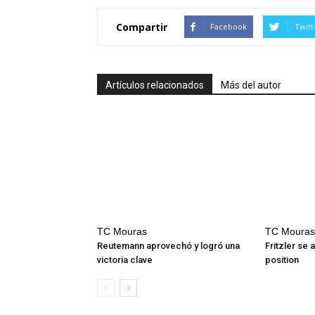
Compartir
Facebook
Twitt
Artículos relacionados
Más del autor
TC Mouras
TC Mouras
Reutemann aprovechó y logró una
Fritzler se 
victoria clave
position