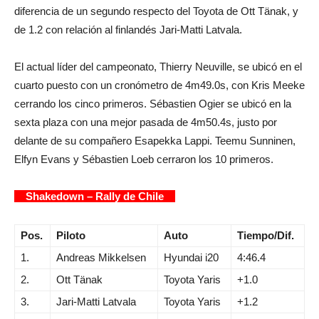
diferencia de un segundo respecto del Toyota de Ott Tänak, y
de 1.2 con relación al finlandés Jari-Matti Latvala.
El actual líder del campeonato, Thierry Neuville, se ubicó en el
cuarto puesto con un cronómetro de 4m49.0s, con Kris Meeke
cerrando los cinco primeros. Sébastien Ogier se ubicó en la
sexta plaza con una mejor pasada de 4m50.4s, justo por
delante de su compañero Esapekka Lappi. Teemu Sunninen,
Elfyn Evans y Sébastien Loeb cerraron los 10 primeros.
Shakedown – Rally de Chile
Pos.
Piloto
Auto
Tiempo/Dif.
1.
Andreas Mikkelsen
Hyundai i20
4:46.4
2.
Ott Tänak
Toyota Yaris
+1.0
3.
Jari-Matti Latvala
Toyota Yaris
+1.2