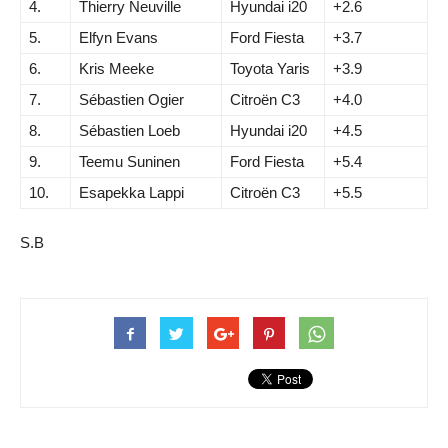
4.
Thierry Neuville
Hyundai i20
+2.6
5.
Elfyn Evans
Ford Fiesta
+3.7
6.
Kris Meeke
Toyota Yaris
+3.9
7.
Sébastien Ogier
Citroën C3
+4.0
8.
Sébastien Loeb
Hyundai i20
+4.5
9.
Teemu Suninen
Ford Fiesta
+5.4
10.
Esapekka Lappi
Citroën C3
+5.5
S.B