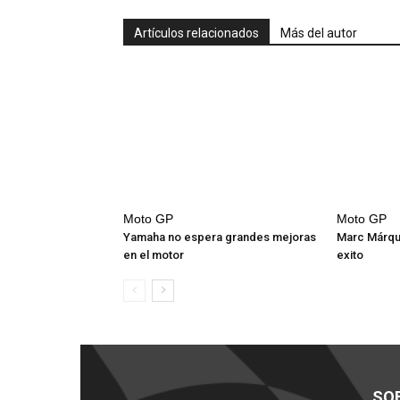
Artículos relacionados
Más del autor
Moto GP
Moto GP
Yamaha no espera grandes mejoras
Marc Márqu
en el motor
exito
SO