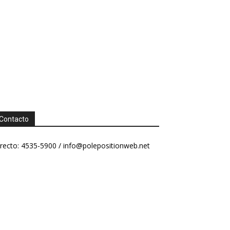
Contacto
recto: 4535-5900 /
info@polepositionweb.net