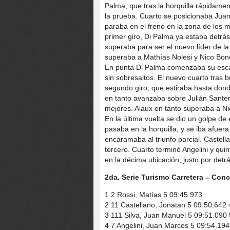
Palma, que tras la horquilla rápidame
la prueba. Cuarto se posicionaba Juan
paraba en el freno en la zona de los m
primer giro, Di Palma ya estaba detrás 
superaba para ser el nuevo líder de l
superaba a Mathías Nolesi y Nico Bone
En punta Di Palma comenzaba su esca
sin sobresaltos. El nuevo cuarto tras 
segundo giro, que estiraba hasta don
en tanto avanzaba sobre Julián Santero
mejores. Alaux en tanto superaba a Ni
En la última vuelta se dio un golpe de
pasaba en la horquilla, y se iba afuera
encaramaba al triunfo parcial. Castell
tercero. Cuarto terminó Angelini y quin
en la décima ubicación, justo por detr
2da. Serie Turismo Carretera – Con
1 2 Rossi, Matías 5 09:45.973
2 11 Castellano, Jonatan 5 09:50.642
3 111 Silva, Juan Manuel 5 09:51.090
4 7 Angelini, Juan Marcos 5 09:54.194