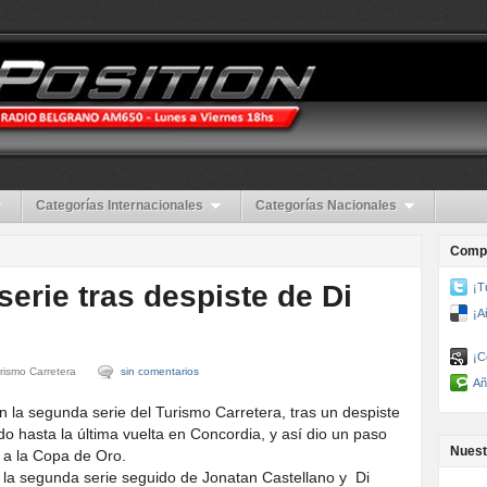
Categorías Internacionales
Categorías Nacionales
Compa
serie tras despiste de Di
¡T
¡A
¡C
rismo Carretera
sin comentarios
Añ
n la segunda serie del Turismo Carretera, tras un despiste
o hasta la última vuelta en Concordia, y así dio un paso
Nuest
n a la Copa de Oro.
 la segunda serie seguido de Jonatan Castellano y Di