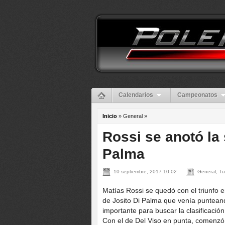
Calendarios
Campeonatos
Inicio
» General »
Rossi se anotó la 
Palma
10 septiembre, 2017 10:02
General, Tu
Matías Rossi se quedó con el triunfo e
de Josito Di Palma que venía punteand
importante para buscar la clasificació
Con el de Del Viso en punta, comenzó