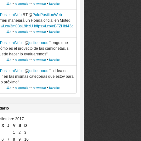
11h
•
responder
•
retwittear
•
favorito
ePositionWeb
RT @
PolePositionWeb
:
rieri manejará un Honda oficial en Motegi
s://t.co/3m08sL9hzU
https://t.co/eBFZHtd43d
11h
•
responder
•
retwittear
•
favorito
ePositionWeb
. @
jositoooooo
“tengo que
cómo es el proyecto de las camionetas, si
uede hacer lo evaluaremos”
11h
•
responder
•
retwittear
•
favorito
ePositionWeb
. @
jositoooooo
“la idea es
ir en las mismas categorías que estoy para
ño próximo”
11h
•
responder
•
retwittear
•
favorito
dario
ptiembre 2017
X
J
V
S
D
1
2
3
6
7
8
9
10