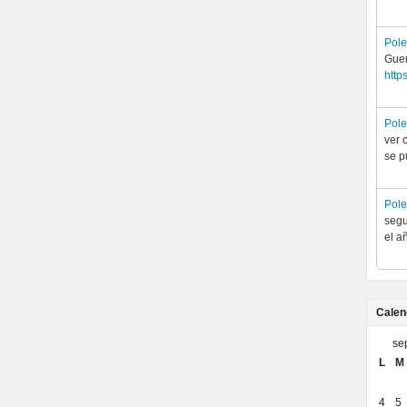
Pol
Guer
http
Pol
ver 
se p
Pol
segu
el a
Calen
se
L
M
4
5