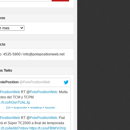
vos
cto
to: 4535-5900 /
info@polepositionweb.net
os Twits
olePosition
@PolePositionWeb
ePositionWeb
RT @
PolePositionWeb
: Multa
lotos del TCM y TCPM
s://t.co/hGsnTUkLJg
11h
•
responder
•
retwittear
•
favorito
ePositionWeb
RT @
PolePositionWeb
: Fiat
rá el Súper TC2000 a final de temporada
s://t.co/ke6bt7mbvv
https://t.co/uFBWrVi3Vp