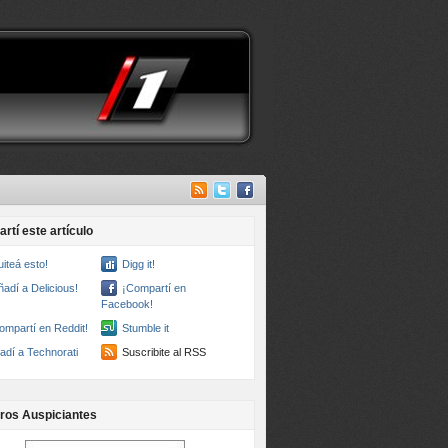
rtí este artículo
uiteá esto!
Digg it!
ñadí a Delicious!
¡Compartí en
Facebook!
ompartí en Reddit!
Stumble it
adí a Technorati
Suscribite al RSS
ros Auspiciantes