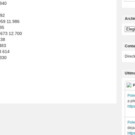
.840
092
Archi
959 11.986
385
8.673 12.700
738
.483
Conta
8.614
Direc
.330
Ultim
P
Pol
a pi
http
Pol
deja
http