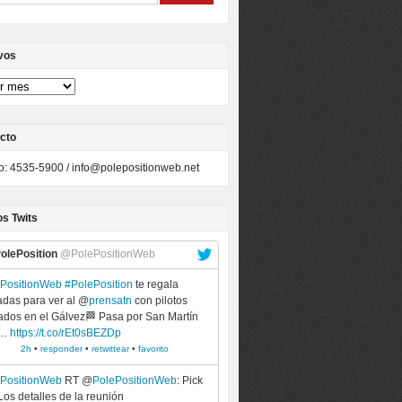
vos
cto
to: 4535-5900 /
info@polepositionweb.net
os Twits
olePosition
@PolePositionWeb
ePositionWeb
#PolePosition
te regala
adas para ver al @
prensatn
con pilotos
tados en el Gálvez🏁 Pasa por San Martín
9…
https://t.co/rEt0sBEZDp
2h
•
responder
•
retwittear
•
favorito
ePositionWeb
RT @
PolePositionWeb
: Pick
Los detalles de la reunión