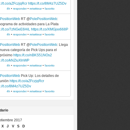
s://t.co/aZFczjqRcr
https://t.co/8M4z7UZ5Dv
4h
•
responder
•
retwittear
•
favorito
ePositionWeb
RT @
PolePositionWeb
:
ograma de actividades para La Plata
s://t.co/7zNGeE6HiL
https://t.co/XMGjxx668P
4h
•
responder
•
retwittear
•
favorito
ePositionWeb
RT @
PolePositionWeb
: Llega
nueva categoría de Pick Ups para el
 próximo
https://t.co/nBKS51NOs2
s://t.co/kNZiuXlnWP
4h
•
responder
•
retwittear
•
favorito
ePositionWeb
Pick Up: Los detalles de
eunión
https://t.co/aZFczjqRcr
s://t.co/8M4z7UZ5Dv
4h
•
responder
•
retwittear
•
favorito
dario
ptiembre 2017
X
J
V
S
D