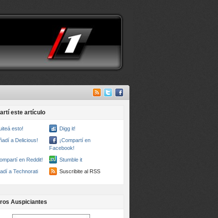
rtí este artículo
uiteá esto!
Digg it!
ñadí a Delicious!
¡Compartí en
Facebook!
ompartí en Reddit!
Stumble it
adí a Technorati
Suscribite al RSS
ros Auspiciantes