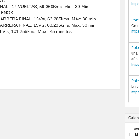
017
http
NAL I 14 VUELTAS, 59.066Kms. Max. 30 Min
LLENOS
ARRERA FINAL, 15Vts, 63.285kms. Máx: 30 min.
Pol
ARRERA FINAL, 15Vts, 63.285kms. Máx: 30 min.
Cron
Vts, 101.256kms. Máx.: 45 minutos.
http
Pol
una 
año
http
Pol
la r
http
Calen
se
L
M