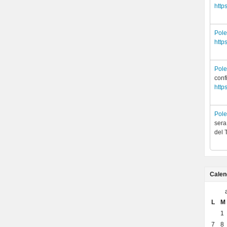
http
Pol
http
Pol
conf
http
Pol
sera
del 
Calen
L
M
1
7
8