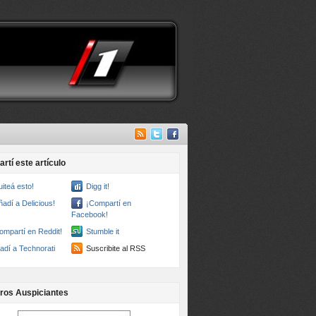
rtí este artículo
uiteá esto!
Digg it!
ñadí a Delicious!
¡Compartí en
Facebook!
ompartí en Reddit!
Stumble it
adí a Technorati
Suscribite al RSS
ros Auspiciantes