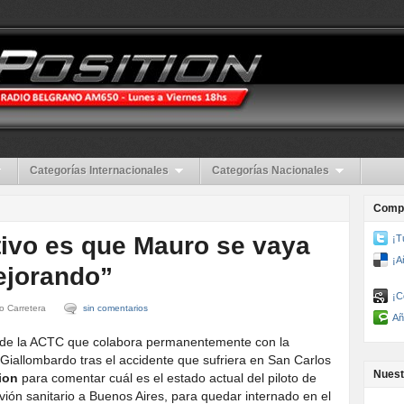
Categorías Internacionales
Categorías Nacionales
Compa
etivo es que Mauro se vaya
¡T
¡A
ejorando”
¡C
o Carretera
sin comentarios
Añ
o de la ACTC que colabora permanentemente con la
Giallombardo tras el accidente que sufriera en San Carlos
Nuest
ion
para comentar cuál es el estado actual del piloto de
vión sanitario a Buenos Aires, para quedar internado en el