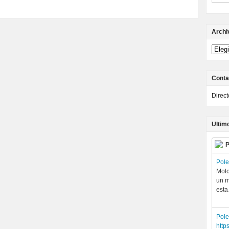
Archi
Conta
Direc
Ultim
P
Pol
Moto
un m
est
Pol
http