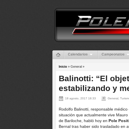
Calendarios
Campeonatos
Inicio
» General »
Balinotti: “El obj
estabilizando y m
18 agosto, 2017 18:33
General, Turism
Rodolfo Balinotti, responsable médic
situación que actualmente vive Mauro 
de Bariloche, habló hoy en
Pole Posit
Bernal tras haber sido trasladado en a