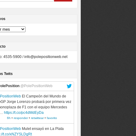
vos
cto
to: 4535-5900 /
info@polepositionweb.net
os Twits
olePosition
@PolePositionWeb
ePositionWeb
El Campeón del Mundo de
GP Jorge Lorenzo probará por primera vez
onoplaza de F1 con el equipo Mercedes
a…
https://t.co/pc4dMdEyDa
6h
•
responder
•
retwittear
•
favorito
ePositionWeb
Mulet ensayó en La Plata
s://t.co/xNZYSLDgRt