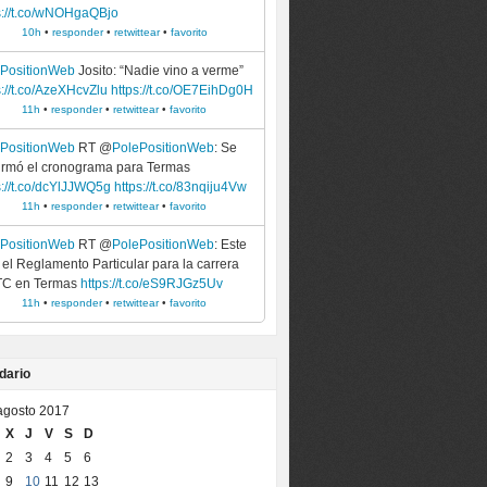
s://t.co/wNOHgaQBjo
10h
•
responder
•
retwittear
•
favorito
ePositionWeb
Josito: “Nadie vino a verme”
s://t.co/AzeXHcvZlu
https://t.co/OE7EihDg0H
11h
•
responder
•
retwittear
•
favorito
ePositionWeb
RT @
PolePositionWeb
: Se
irmó el cronograma para Termas
s://t.co/dcYlJJWQ5g
https://t.co/83nqiju4Vw
11h
•
responder
•
retwittear
•
favorito
ePositionWeb
RT @
PolePositionWeb
: Este
 el Reglamento Particular para la carrera
TC en Termas
https://t.co/eS9RJGz5Uv
11h
•
responder
•
retwittear
•
favorito
dario
agosto 2017
X
J
V
S
D
2
3
4
5
6
9
10
11
12
13