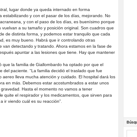
stral, lugar donde ya queda internado en forma
a estabilizando y con el pasar de los días, mejorando. No
racraneana, y con el paso de los días, es buenísimo porque
 vuelvan a su tamaño y posición original. Son cuadros que
e de distinta forma, y podemos estar tranquilo que cada
dad, es muy bueno. Habrá que ir controlando otras
e van detectando y tratando. Ahora estamos en la fase de
 después apuntar a las lesiones que tiene. Hay que mantener
ntó que la familia de Giallombardo ha optado por que el
e del paciente. “La familia decidió el traslado que fue
o aereo lleva mucha atención y cuidado. El hospital dará los
ora en más. Debemos estar acostumbrados a estar unos
u gravedad. Hasta el momento no vamos a tener
e quite el respirador y los medicamentos, que sirven para
 ir viendo cuál es su reacción”.
Búsq