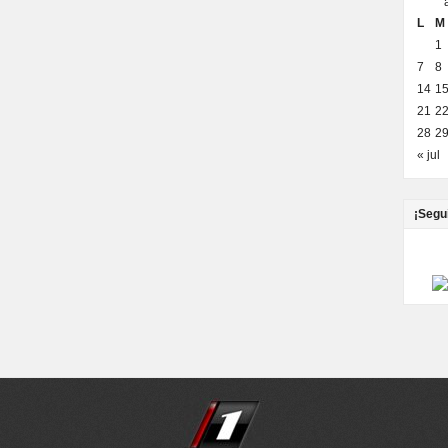
L
M
1
7
8
14
1
21
2
28
2
« jul
¡Segu