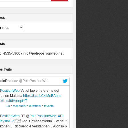
vos
cto
to: 4535-5900 /
info@polepositionweb.net
os Twits
olePosition
@PolePositionWeb
ePositionWeb
Vettel fue el referente del
nes en Malasia
https://t.co/sCxlMeEAnm
s://t.co/I8fVooqdYT
2h
•
responder
•
retwittear
•
favorito
ePositionWeb
RT @
PolePositionWeb
:
#F1
laysiaGP
🇲🇾 2do. Entrenamiento 1 Vettel 2
konen 3 Ricciardo 4 Verstappen 5 Alonso 6