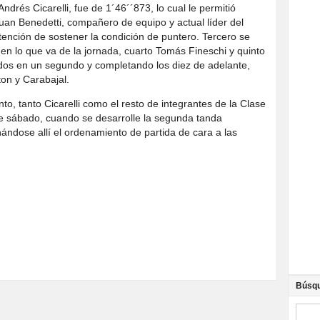
drés Cicarelli, fue de 1´46´´873, lo cual le permitió
an Benedetti, compañero de equipo y actual líder del
tención de sostener la condición de puntero. Tercero se
en lo que va de la jornada, cuarto Tomás Fineschi y quinto
os en un segundo y completando los diez de adelante,
ton y Carabajal.
to, tanto Cicarelli como el resto de integrantes de la Clase
te sábado, cuando se desarrolle la segunda tanda
inándose allí el ordenamiento de partida de cara a las
Búsq