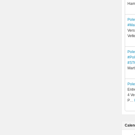
Hami
Pol
#Ma
Vers
Vett
Pol
#Pol
#ST
Mart
Pol
Entr
4 Ve
P…
Calen