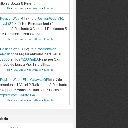
lton 7 Bottas 8 Pere…
2h
•
responder
•
retwittear
•
favorito
ePositionWeb
RT @
PolePositionWeb
:
#F1
laysiaGP
🇲🇾 1er. Entrenamiento 1
tappen 2 Ricciardo 3 Alonso 4 Raikkonen 5
el 6 Hamilton 7 Bottas 8 Stro…
2h
•
responder
•
retwittear
•
favorito
ePositionWeb
RT @
PolePositionWeb
:
ePosition
te regala entradas para ver al
C2000
en los
#200KmBA
Pasa por San
ín 569 de Lun. a Vie. 18 a 19hs…
2h
•
responder
•
retwittear
•
favorito
ePositionWeb
#F1
#MalaysiaGP
🇲🇾 2do.
enamiento 1 Vettel 2 Raikkonen 3 Ricciardo
rstappen 5 Alonso 6 Hamilton 7 Bottas 8
https://t.co/n5H4kfZ964
2h
•
responder
•
retwittear
•
favorito
dario