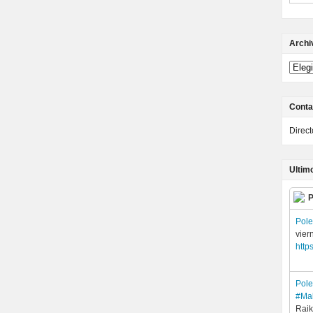
Archi
Conta
Direc
Ultim
P
Pol
vier
http
Pol
#Ma
Raik