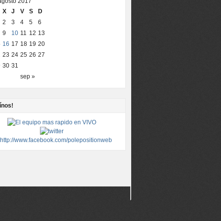
agosto 2017
X
J
V
S
D
2
3
4
5
6
9
10
11
12
13
5
16
17
18
19
20
2
23
24
25
26
27
9
30
31
sep »
ínos!