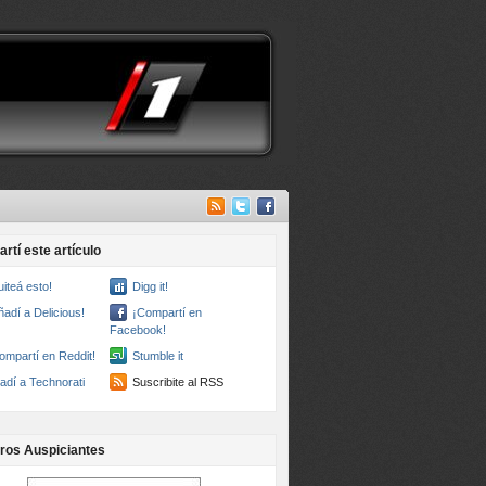
rtí este artículo
uiteá esto!
Digg it!
ñadí a Delicious!
¡Compartí en
Facebook!
ompartí en Reddit!
Stumble it
adí a Technorati
Suscribite al RSS
ros Auspiciantes