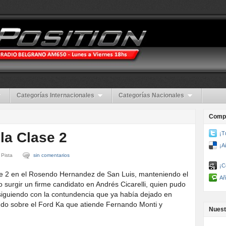
Categorías Internacionales
Categorías Nacionales
Compa
 la Clase 2
¡T
¡A
 Pista
sin comentarios
¡C
lase 2 en el Rosendo Hernandez de San Luis, manteniendo el
Añ
o surgir un firme candidato en Andrés Cicarelli, quien pudo
a siguiendo con la contundencia que ya había dejado en
ndo sobre el Ford Ka que atiende Fernando Monti y
Nuest