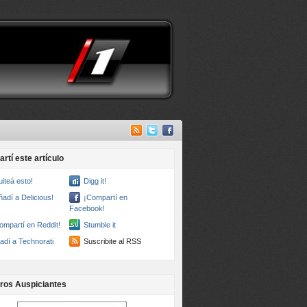
rtí este artículo
uiteá esto!
Digg it!
ñadí a Delicious!
¡Compartí en
Facebook!
ompartí en Reddit!
Stumble it
adí a Technorati
Suscribite al RSS
ros Auspiciantes