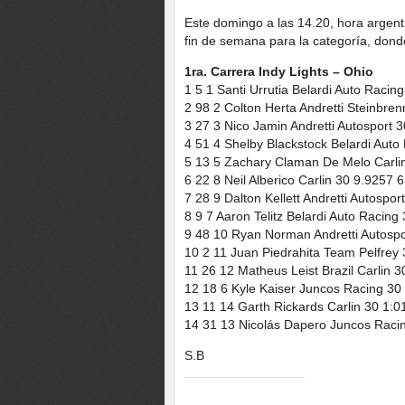
Este domingo a las 14.20, hora argent
fin de semana para la categoría, dond
1ra. Carrera Indy Lights – Ohio
1 5 1 Santi Urrutia Belardi Auto Racin
2 98 2 Colton Herta Andretti Steinbre
3 27 3 Nico Jamin Andretti Autosport 
4 51 4 Shelby Blackstock Belardi Auto
5 13 5 Zachary Claman De Melo Carli
6 22 8 Neil Alberico Carlin 30 9.9257 
7 28 9 Dalton Kellett Andretti Autospor
8 9 7 Aaron Telitz Belardi Auto Racing
9 48 10 Ryan Norman Andretti Autospo
10 2 11 Juan Piedrahita Team Pelfrey
11 26 12 Matheus Leist Brazil Carlin 
12 18 6 Kyle Kaiser Juncos Racing 30
13 11 14 Garth Rickards Carlin 30 1:0
14 31 13 Nicolás Dapero Juncos Racin
S.B