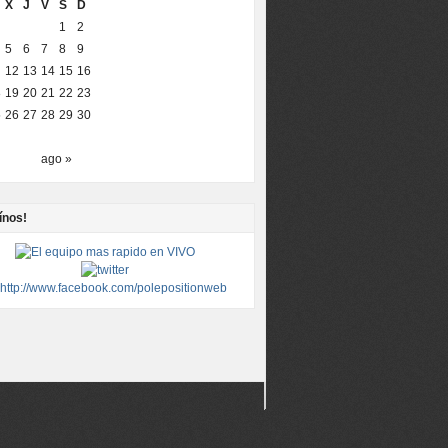
X
J
V
S
D
1
2
5
6
7
8
9
12
13
14
15
16
8
19
20
21
22
23
5
26
27
28
29
30
ago »
ínos!