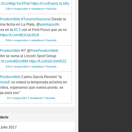
s://t.co/MgLYurXPa0
https://t.co/EwjmL4LbBy
18m
•
responder
•
retwittear
•
favorito
ePositionWeb
#TurismoNacional
Desde la
ima fecha en La Plata, @
yamilapudtn
era en la
#C3
con el Ford Focus que ya no
https://t.co/mBl3UqUB1B
34m
•
responder
•
retwittear
•
favorito
ePositionWeb
RT @
PolePositionWeb
:
tini se suma al Lincoln Sport Group
s://t.co/4oBDcnfIlM
https://t.co/0xEr3sNRZZ
41m
•
responder
•
retwittear
•
favorito
ePositionWeb
Carlos García Remohí “la
rmulaE
no estará la temporada próxima en
ntina, esperamos que vuelva pronto, se
aja para eso”
1h
•
responder
•
retwittear
•
favorito
dario
julio 2017