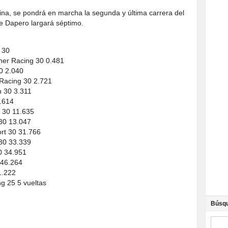
ina, se pondrá en marcha la segunda y última carrera del
e Dapero largará séptimo.
g 30
nner Racing 30 0.481
30 2.040
 Racing 30 2.721
n 30 3.311
6.614
t 30 11.635
 30 13.047
rt 30 31.766
 30 33.339
30 34.951
 46.264
1.222
g 25 5 vueltas
Búsq