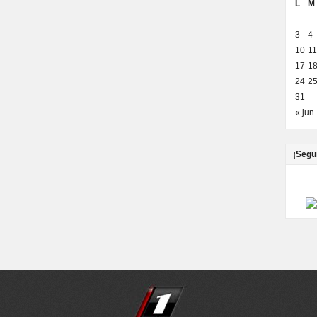
L
M
3
4
10
11
17
1
24
2
31
« jun
¡Segu