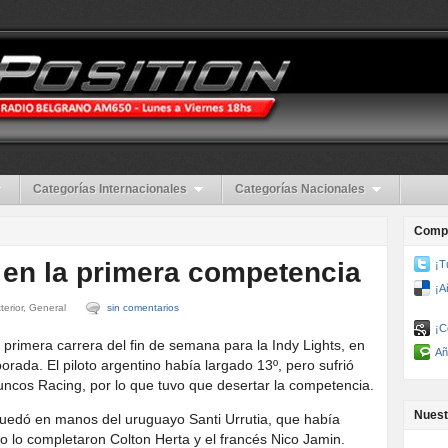
Categorías Internacionales
Categorías Nacionales
Compa
en la primera competencia
¡T
¡A
terior, General
sin comentarios
¡C
primera carrera del fin de semana para la Indy Lights, en
Añ
orada. El piloto argentino había largado 13º, pero sufrió
ncos Racing, por lo que tuvo que desertar la competencia.
Nuest
a quedó en manos del uruguayo Santi Urrutia, que había
dio lo completaron Colton Herta y el francés Nico Jamin.