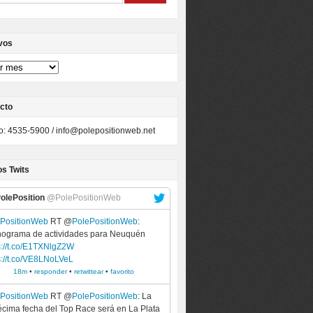
vos
cto
to: 4535-5900 /
info@polepositionweb.net
os Twits
olePosition
@PolePositionWeb
ePositionWeb
RT @
PolePositionWeb
:
ograma de actividades para Neuquén
s://t.co/E1TXNlgZ2W
s://t.co/VE8LNoLVeL
18m
•
responder
•
retwittear
•
favorito
ePositionWeb
RT @
PolePositionWeb
: La
cima fecha del Top Race será en La Plata