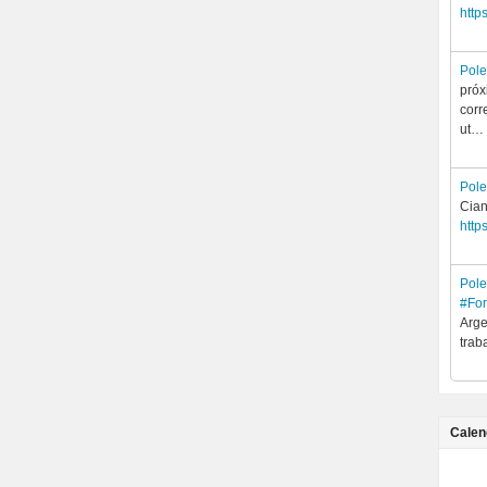
http
Pol
próx
corr
ut…
Pol
Cian
http
Pol
#Fo
Arge
trab
Calen