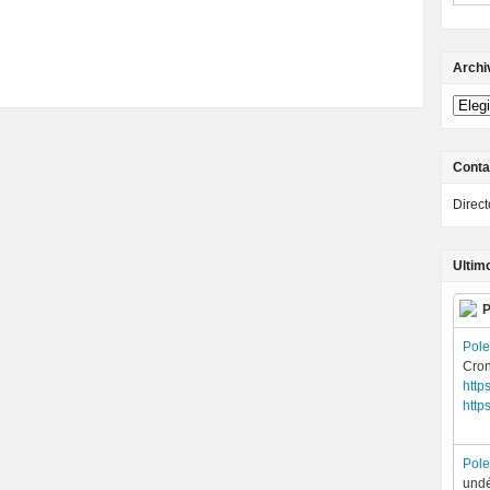
Archi
Conta
Direc
Ultim
P
Pol
Cron
http
http
Pol
undé