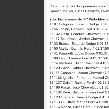
Por su parte, las diez primeras posic
Damián Markel, Lucas Panarotti, Lauta
2do. Entrenamiento TC Pista Mouras
1° 87 Cotignola, Luciano Dodge 3 01:
2° 56 Todino, Germán Ford 3 01:36.7
3° 132 Gaita, Federico Chevrolet 5 01
4° 117 Scumburdi, Jordán Chevrolet 4
5° 23 Bracco, Eduardo Dodge 6 01:37
6° 50 Markel, Damián Ford 4 01:37.5
7° 41 Panarotti, Lucas Dodge 3 01:37
8° 88 Lanci, Lautaro Ford 4 01:37.581
9° 74 Martínez, Diego Chevrolet 4 01
10° 20 Cacia, Gabriel Chevrolet 2 01:
11° 68 Canapino, Matías Chevrolet 7 
12° 166 Iglesias, Fernando Manuel Ch
13° 137 Dailoff, Ramiro Ford 4 01:38.
14° 98 Rasuk, José Chevrolet 3 01:38
15° 102 Pérez Balbuena, Iván Ford 5 
16° 29 Granara, Ramiro Dodge 4 01:3
17° 133 Guiffrey, Matías Ford 4 01:38
18° 16 Alonso, Lucas Ford 2 01:38.83