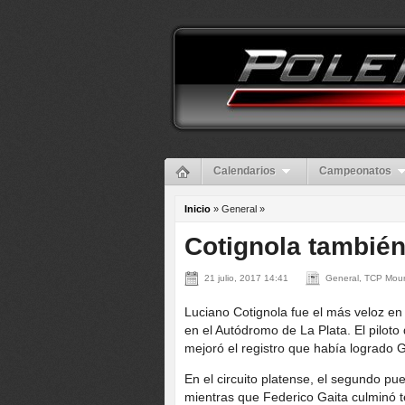
Calendarios
Campeonatos
Inicio
» General »
Cotignola también
21 julio, 2017 14:41
General, TCP Mou
Luciano Cotignola fue el más veloz e
en el Autódromo de La Plata. El piloto
mejoró el registro que había logrado G
En el circuito platense, el segundo p
mientras que Federico Gaita culminó t