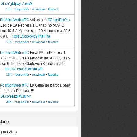
s://t.co/gMpxyl7pwW
17h
•
responder
•
retwittear
•
favorito
ePositionWeb
#TC
Así está la
#CopaDeOro
ués de La Pedrera 1 Canapino 50🏆 2
sso 49.5 3 Mazzacane 39 4 Ledesma 38.5
5 Cas…
https://t.co/cPq9F4HTra
17h
•
responder
•
retwittear
•
favorito
ePositionWeb
#TC
Final 🏁 La Pedrera 1
atis 2 Canapino 3 Mazzacane 4 Fontana 5
sso 6 Trucco 7 Okulovich 8 Ledesma 9
t…
https://t.co/03Oxi8brWF
19h
•
responder
•
retwittear
•
favorito
ePositionWeb
#TC
La Grilla de partida para
inal en La Pedrera 🏁
s://t.co/eMzFWzurxr
20h
•
responder
•
retwittear
•
favorito
dario
julio 2017