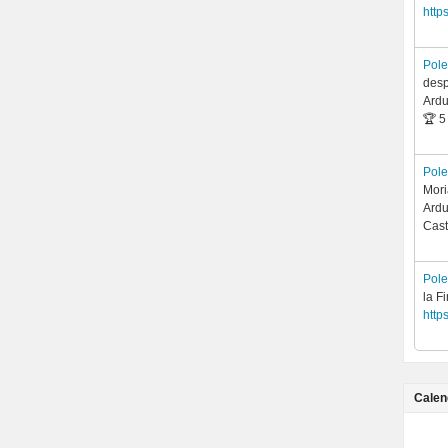
http
Pol
desp
Ardu
🏆 
Pol
Mori
Ardu
Cas
Pol
la F
http
Calen