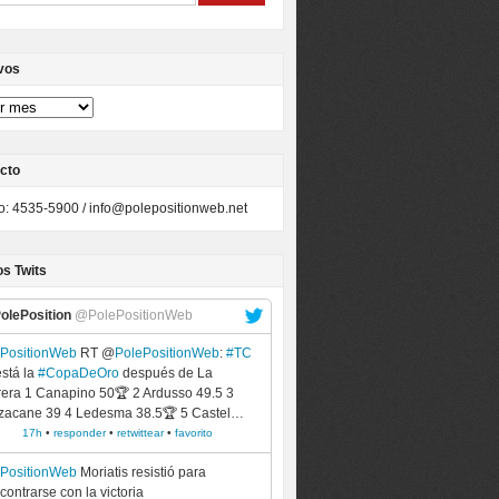
vos
cto
to: 4535-5900 /
info@polepositionweb.net
os Twits
olePosition
@PolePositionWeb
ePositionWeb
RT @
PolePositionWeb
:
#TC
está la
#CopaDeOro
después de La
era 1 Canapino 50🏆 2 Ardusso 49.5 3
zacane 39 4 Ledesma 38.5🏆 5 Castel…
17h
•
responder
•
retwittear
•
favorito
ePositionWeb
Moriatis resistió para
contrarse con la victoria