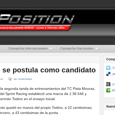
Categorías Internacionales
Categorías Nacionales
Compa
 se postula como candidato
¡T
¡A
ras
sin comentarios
¡C
n la segunda tanda de entrenamientos del TC Pista Mouras,
Añ
 del Sprint Racing estableció una marca de 1:36.546 y
ermán Todino en el ensayo inicial.
Nuest
uesto quedó en manos del propio Todino, a 22 centésimas;
ercero, a 43 centésimas de la punta.