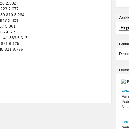
928 2.382
.223 2.677
:39.810 3.264
Archi
.847 3.301
907 3.361
165 4.619
01:41.863 5.317
2.671 6.125
Conta
:45.321 8.775
Direc
Ultim
P
Pol
Así 
Pedr
Maz
Pol
reen