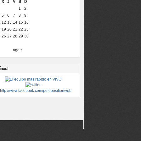
X
J
V
S
D
1
2
5
6
7
8
9
12
13
14
15
16
8
19
20
21
22
23
5
26
27
28
29
30
ago »
ínos!