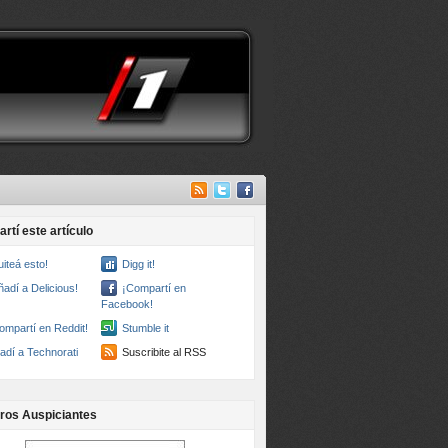
rtí este artículo
uiteá esto!
Digg it!
ñadí a Delicious!
¡Compartí en
Facebook!
ompartí en Reddit!
Stumble it
adí a Technorati
Suscribite al RSS
ros Auspiciantes