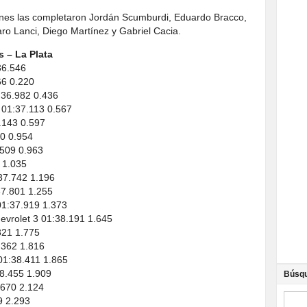
iones las completaron Jordán Scumburdi, Eduardo Bracco,
ro Lanci, Diego Martínez y Gabriel Cacia.
 – La Plata
36.546
66 0.220
:36.982 0.436
 01:37.113 0.567
.143 0.597
00 0.954
.509 0.963
 1.035
:37.742 1.196
37.801 1.255
01:37.919 1.373
evrolet 3 01:38.191 1.645
321 1.775
.362 1.816
01:38.411 1.865
8.455 1.909
Búsq
.670 2.124
9 2.293