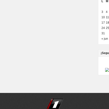
L
M
3
4
10
11
17
1
24
2
31
« jun
¡Segu