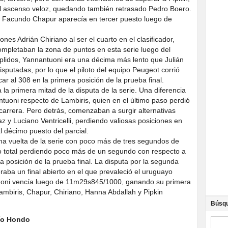
del ascenso veloz, quedando también retrasado Pedro Boero.
 Facundo Chapur aparecía en tercer puesto luego de
s Adrián Chiriano al ser el cuarto en el clasificador,
mpletaban la zona de puntos en esta serie luego del
mplidos, Yannantuoni era una décima más lento que Julián
sputadas, por lo que el piloto del equipo Peugeot corrió
car al 308 en la primera posición de la prueba final.
 la primera mitad de la disputa de la serie. Una diferencia
tuoni respecto de Lambiris, quien en el último paso perdió
 carrera. Pero detrás, comenzaban a surgir alternativas
az y Luciano Ventricelli, perdiendo valiosas posiciones en
l décimo puesto del parcial.
ima vuelta de la serie con poco más de tres segundos de
mpo total perdiendo poco más de un segundo con respecto a
 posición de la prueba final. La disputa por la segunda
aba un final abierto en el que prevaleció el uruguayo
tuoni vencía luego de 11m29s845/1000, ganando su primera
ambiris, Chapur, Chiriano, Hanna Abdallah y Pipkin
Búsq
Río Hondo