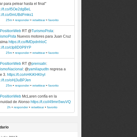
r para pelear hasta el final"
s://t.co/I5Oe2dgBeL
s://t.co/0mUBdFmks1
25m
•
responder
•
retwittear
•
favorito
ePositionWeb
RT @
TurismoPista
:
ismoPista
Nuevos motores para Juan Cruz
Palma
https://t.co/fMDpdnhloC
s://t.co/cIp8D0P9YP
25m
•
responder
•
retwittear
•
favorito
ePositionWeb
RT @
prensatn
:
ismoNacional
: @
yamilapudtn
regresa a
e 3.
https://t.co/nHKiKHKhyI
s://t.co/oHj3uBPJen
25m
•
responder
•
retwittear
•
favorito
ePositionWeb
McLaren confía en la
inuidad de Alonso
https://t.co/i49mn5wuVQ
2h
•
responder
•
retwittear
•
favorito
dario