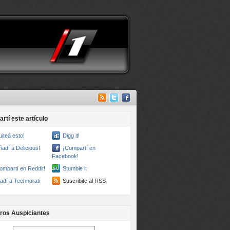
rtí este artículo
uiteá esto!
Digg it!
ñadí a Delicious!
¡Compartí en
Facebook!
ompartí en Reddit!
Stumble it
adí a Technorati
Suscribite al RSS
ros Auspiciantes