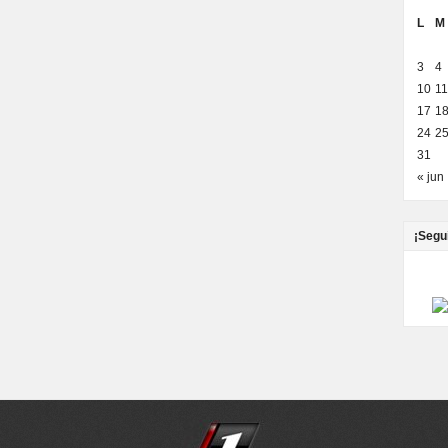
L
M
3
4
10
11
17
1
24
2
31
« jun
¡Segu