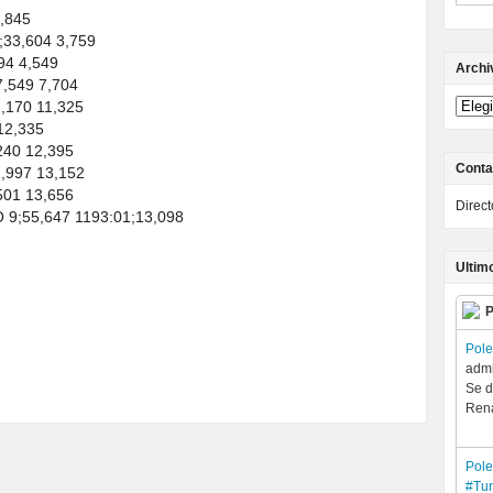
,845
33,604 3,759
4 4,549
Archi
,549 7,704
170 11,325
12,335
40 12,395
Conta
,997 13,152
01 13,656
Direc
9;55,647 1193:01;13,098
Ultim
P
Pol
admi
Se d
Rena
Pol
#Tur