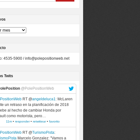
vos
cto
to: 4535-5900 /
info@polepositionweb.net
os Twits
olePosition
@PolePositionWeb
ePositionWeb
RT @
angeldeluca1
: McLaren
te un retraso en la planificación de 2018
ebe al hecho de cambiar Honda por
ult como motorista, pero…
11m
•
responder
•
retwittear
•
favorito
ePositionWeb
RT @
TurismoPista
:
ismoPista
Marcelo Gonzalez: "Vamos a