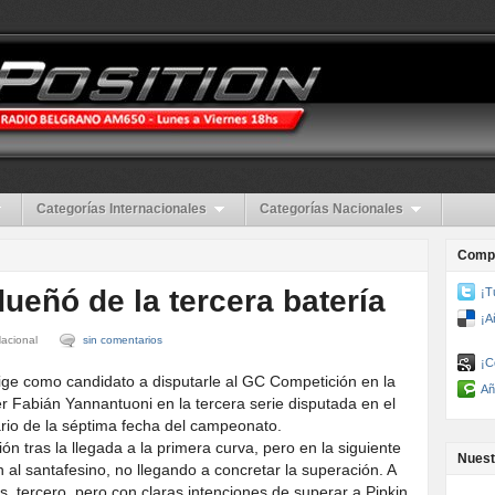
Categorías Internacionales
Categorías Nacionales
Compa
ueñó de la tercera batería
¡T
¡A
acional
sin comentarios
¡C
ige como candidato a disputarle al GC Competición en la
Añ
r Fabián Yannantuoni en la tercera serie disputada en el
rio de la séptima fecha del campeonato.
ón tras la llegada a la primera curva, pero en la siguiente
Nuest
al santafesino, no llegando a concretar la superación. A
, tercero, pero con claras intenciones de superar a Pipkin,