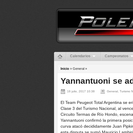
Calendarios
Campeonatos
Inicio
» General »
Yannantuoni se ad
16 julio, 2017 10:38
General, Turismo N
El Team Peugeot Total Argentina se er
Clase 3 del Turismo Nacional, al vence
Circuito Termas de Río Hondo, escena
Yannantuoni confirmó la primera posici
curva atacó decididamente Juan Pipkin 
esta disputa se sumó Mauricio Lambiris