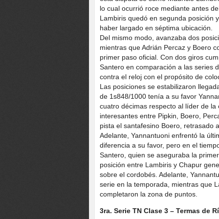
lo cual ocurrió roce mediante antes 
Lambiris quedó en segunda posición y
haber largado en séptima ubicación.
Del mismo modo, avanzaba dos posicione
mientras que Adrián Percaz y Boero co
primer paso oficial. Con dos giros cu
Santero en comparación a las series di
contra el reloj con el propósito de colo
Las posiciones se estabilizaron llegada
de 1s848/1000 tenía a su favor Yannan
cuatro décimas respecto al líder de la
interesantes entre Pipkin, Boero, Perc
pista el santafesino Boero, retrasado a
Adelante, Yannantuoni enfrentó la últ
diferencia a su favor, pero en el tie
Santero, quien se aseguraba la primera
posición entre Lambiris y Chapur gener
sobre el cordobés. Adelante, Yannan
serie en la temporada, mientras que L
completaron la zona de puntos.
3ra. Serie TN Clase 3 – Termas de 