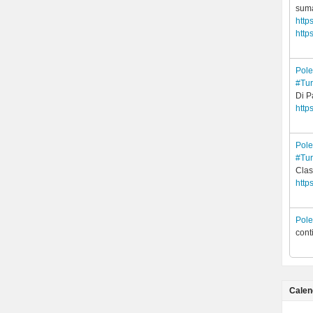
suma
http
http
Pol
#Tur
Di 
http
Pol
#Tur
Clas
http
Pol
cont
Calen