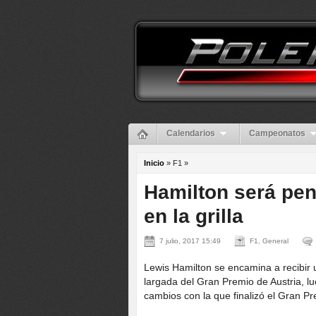
Calendarios
Campeonatos
Inicio
» F1 »
Hamilton será pen
en la grilla
7 julio, 2017 15:49
F1, General
Lewis Hamilton se encamina a recibir u
largada del Gran Premio de Austria, l
cambios con la que finalizó el Gran P