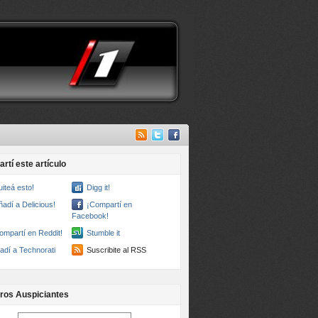
rtí este artículo
uiteá esto!
Digg it!
ñadí a Delicious!
¡Compartí en
Facebook!
ompartí en Reddit!
Stumble it
adí a Technorati
Suscribite al RSS
ros Auspiciantes