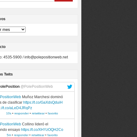
vos
cto
to: 4535-5900 /
info@polepositionweb.net
os Twits
olePosition
@PolePositionWeb
ePositionWeb
Muñoz Marchesi dominó
s de clasificar
https://t.co/GaXdsQduiH
s://t.co/aLeD4JRqPz
10s
•
responder
•
retwittear
•
favorito
ePositionWeb
Collino lideró el
undo ensayo
https://t.co/XHYzOQH2Co
5m
•
responder
•
retwittear
•
favorito