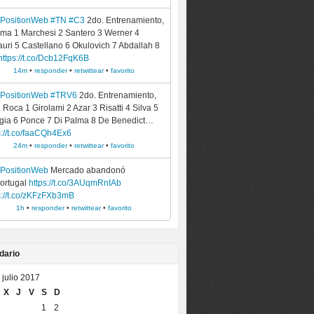
ePositionWeb
#TN
#C3
2do. Entrenamiento,
ma 1 Marchesi 2 Santero 3 Werner 4
auri 5 Castellano 6 Okulovich 7 Abdallah 8
https://t.co/Dcb12FqK6B
14m
•
responder
•
retwittear
•
favorito
ePositionWeb
#TRV6
2do. Entrenamiento,
. Roca 1 Girolami 2 Azar 3 Risatti 4 Silva 5
ia 6 Ponce 7 Di Palma 8 De Benedict…
s://t.co/faaCQh4Ex6
24m
•
responder
•
retwittear
•
favorito
ePositionWeb
Mercado abandonó
ortugal
https://t.co/3AUqmRnIAb
s://t.co/zKFzFXb3mB
1h
•
responder
•
retwittear
•
favorito
dario
julio 2017
X
J
V
S
D
1
2