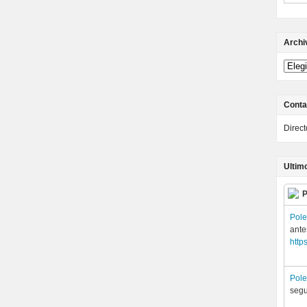
Archi
Conta
Direc
Ultim
P
Pol
ante
http
Pol
seg