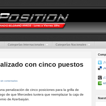
Categorías Internacionales
Categorías Nacionales
Compa
alizado con cinco puestos
¡T
¡A
¡C
sin comentarios
Añ
na penalización de cinco posiciones para la grilla de
uego de que Mercedes tuviera que reemplazar la caja de
Nuest
remio de Azerbaiyán.