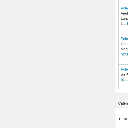
Pol
Vied
Larr
L…
Pol
Gral
Mogg
http
Pol
en P
http
Calen
L
M