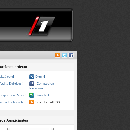
rtí este artículo
uiteá esto!
Digg it!
ñadí a Delicious!
¡Compartí en
Facebook!
ompartí en Reddit!
Stumble it
adí a Technorati
Suscribite al RSS
ros Auspiciantes