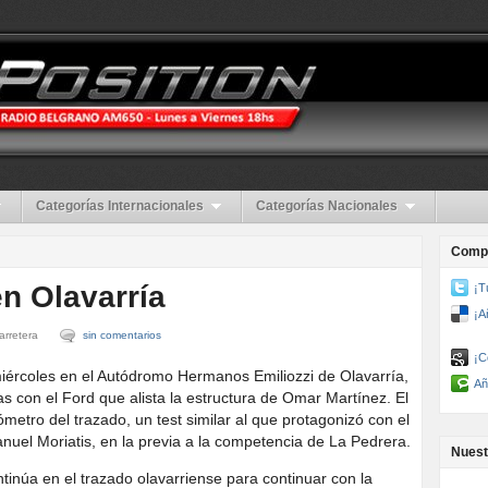
Categorías Internacionales
Categorías Nacionales
Compa
n Olavarría
¡T
¡A
arretera
sin comentarios
¡C
iércoles en el Autódromo Hermanos Emiliozzi de Olavarría,
Añ
s con el Ford que alista la estructura de Omar Martínez. El
ómetro del trazado, un test similar al que protagonizó con el
uel Moriatis, en la previa a la competencia de La Pedrera.
Nuest
ntinúa en el trazado olavarriense para continuar con la