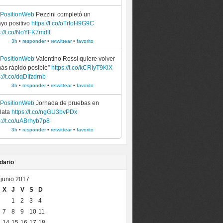
ePositionWeb
Pezzini completó un
yo positivo
https://t.co/oTrIoH9G9C
s://t.co/NoYFK7mdlI
3h
•
responder
•
retwittear
•
favorito
ePositionWeb
Valentino Rossi quiere volver
más rápido posible”
https://t.co/kCRIyT9KiX
s://t.co/dqDIfzdrnb
3h
•
responder
•
retwittear
•
favorito
ePositionWeb
Jornada de pruebas en
lata
https://t.co/ngGU3bvPDx
s://t.co/uABrhyb7p8
3h
•
responder
•
retwittear
•
favorito
dario
junio 2017
X
J
V
S
D
1
2
3
4
7
8
9
10
11
3
14
15
16
17
18