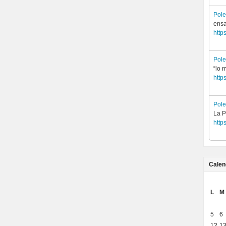
Pol
ensa
http
Pol
“lo 
http
Pol
La P
http
Calen
L
M
5
6
12
1