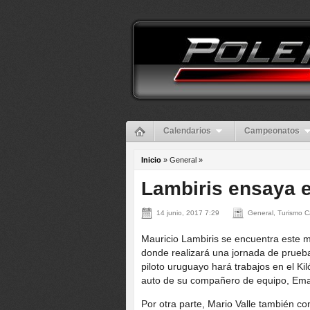
Calendarios
Campeonatos
Inicio
» General »
Lambiris ensaya e
14 junio, 2017 7:29
General, Turismo C
Mauricio Lambiris se encuentra este m
donde realizará una jornada de prueba
piloto uruguayo hará trabajos en el Kil
auto de su compañero de equipo, Eman
Por otra parte, Mario Valle también co