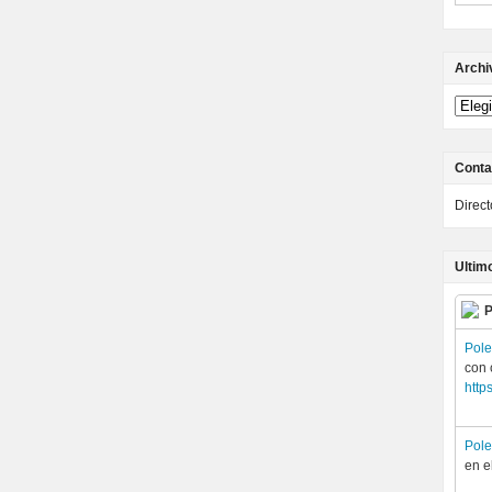
Archi
Conta
Direc
Ultim
P
Pol
con 
http
Pol
en e