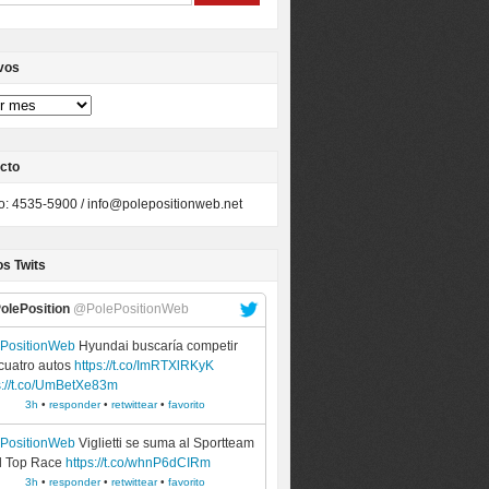
vos
cto
to: 4535-5900 /
info@polepositionweb.net
os Twits
olePosition
@PolePositionWeb
ePositionWeb
Hyundai buscaría competir
cuatro autos
https://t.co/ImRTXlRKyK
s://t.co/UmBetXe83m
3h
•
responder
•
retwittear
•
favorito
ePositionWeb
Viglietti se suma al Sportteam
l Top Race
https://t.co/whnP6dCIRm
3h
•
responder
•
retwittear
•
favorito