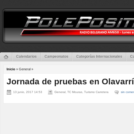
Calendarios
Campeonatos
Categorías Internacionales
Ca
Inicio
» General »
Jornada de pruebas en Olavarr
13 junio, 2017 14:53
General, TC Mouras, Turismo Carretera
sin comen