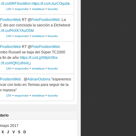
s://t.co/0RFXootiKm
https://t.co/nJszCOqzbk
14h
•
responder
•
retwittear
•
favorito
ePositionWeb
RT @
PolePositionWeb
: La
 dio por concluida la sanción a Etchebest
s://t.co/PhXKYAuO5M
14h
•
responder
•
retwittear
•
favorito
ePositionWeb
RT @
PolePositionWeb
:
mbo Russell se baja del Súper TC2000
a fin de año
https://t.co/LjjXMphSKe
s://t.co/HQN1dNvlLj
14h
•
responder
•
retwittear
•
favorito
ePositionWeb
. @
AdrianOubina
"esperemos
ncar con todo en Termas para seguir de la
r manera"
15h
•
responder
•
retwittear
•
favorito
dario
mayo 2017
X
J
V
S
D