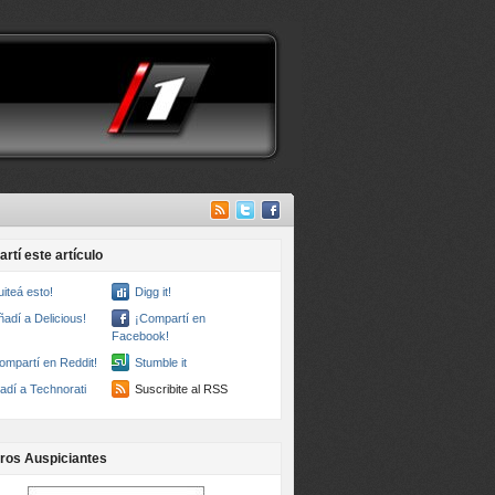
rtí este artículo
uiteá esto!
Digg it!
ñadí a Delicious!
¡Compartí en
Facebook!
ompartí en Reddit!
Stumble it
adí a Technorati
Suscribite al RSS
ros Auspiciantes