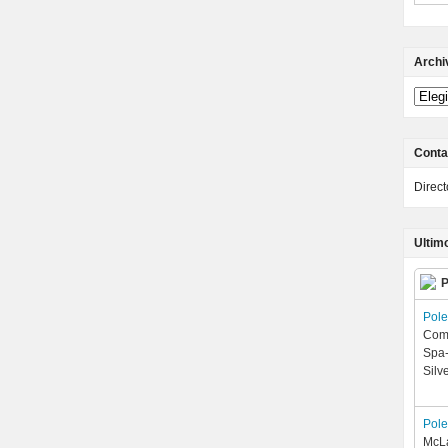
Archi
Conta
Direc
Ultim
P
Pol
Comp
Spa-
Silv
Pol
McLa