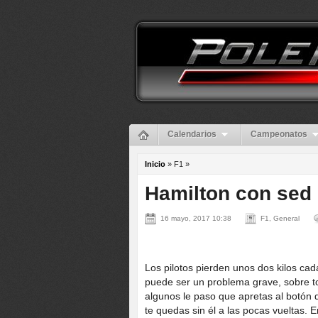
Calendarios
Campeonatos
Inicio
» F1 »
Hamilton con sed 
16 mayo, 2017 10:38
F1, General
Los pilotos pierden unos dos kilos ca
puede ser un problema grave, sobre to
algunos le paso que apretas al botón d
te quedas sin él a las pocas vueltas. 