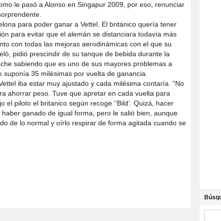
 como le pasó a Alonso en Singapur 2009, por eso, renunciar
 sorprendente.
lona para poder ganar a Vettel. El británico quería tener
ión para evitar que el alemán se distanciara todavía más
tento con todas las mejoras aerodinámicas con el que su
ó, pidió prescindir de su tanque de bebida durante la
coche sabiendo que es uno de sus mayores problemas a
lo suponía 35 milésimas por vuelta de ganancia.
ettel iba estar muy ajustado y cada milésima contaría. “No
ra ahorrar peso. Tuve que apretar en cada vuelta para
 el piloto el britanico según recoge ‘’Bild’. Quizá, hacer
a haber ganado de igual forma, pero le salió bien, aunque
do de lo normal y oírlo respirar de forma agitada cuando se
Búsq