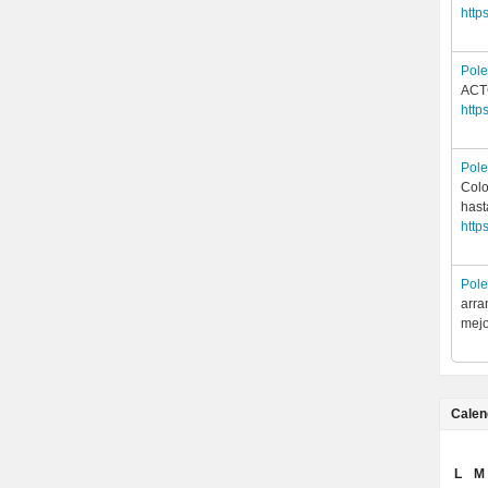
http
Pol
ACTC
http
Pol
Colo
hast
http
Pol
arra
mejo
Calen
L
M