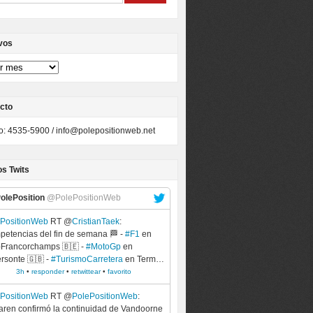
vos
cto
to: 4535-5900 /
info@polepositionweb.net
os Twits
olePosition
@PolePositionWeb
ePositionWeb
RT @
CristianTaek
:
etencias del fin de semana 🏁 -
#F1
en
Francorchamps 🇧🇪 -
#MotoGp
en
ersonte 🇬🇧 -
#TurismoCarretera
en Term…
3h
•
responder
•
retwittear
•
favorito
ePositionWeb
RT @
PolePositionWeb
:
ren confirmó la continuidad de Vandoorne