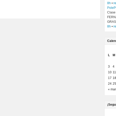
8h
•
r
PoleP
Clase
FERN
GRAS
8h
•
r
Calen
L
M
3
4
10
11
17
1
24
2
« mar
¡Segu