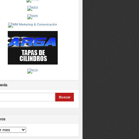
ueda
vos