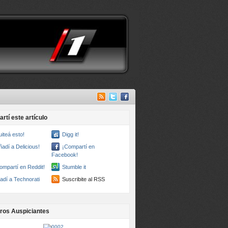
rtí este artículo
uiteá esto!
Digg it!
ñadí a Delicious!
¡Compartí en
Facebook!
ompartí en Reddit!
Stumble it
adí a Technorati
Suscribite al RSS
ros Auspiciantes