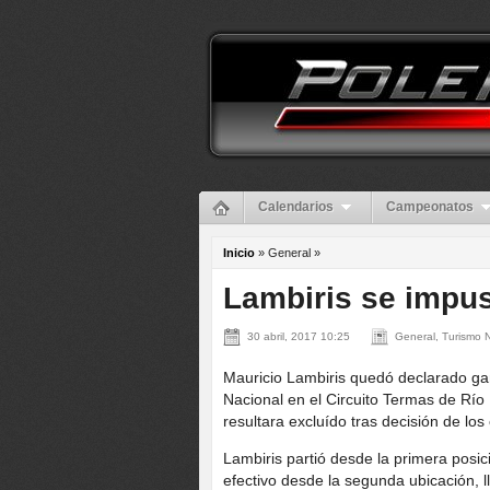
Calendarios
Campeonatos
Inicio
» General »
Lambiris se impus
30 abril, 2017 10:25
General, Turismo 
Mauricio Lambiris quedó declarado gan
Nacional en el Circuito Termas de Río
resultara excluído tras decisión de lo
Lambiris partió desde la primera posi
efectivo desde la segunda ubicación, l