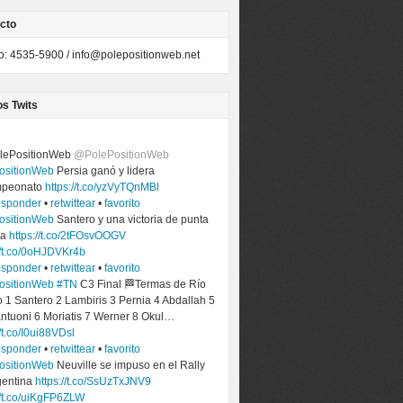
cto
to: 4535-5900 /
info@polepositionweb.net
os Twits
lePositionWeb
@PolePositionWeb
ositionWeb
Persia ganó y lidera
mpeonato
https://t.co/yzVyTQnMBl
esponder
•
retwittear
•
favorito
ositionWeb
Santero y una victoria de punta
ta
https://t.co/2tFOsvOOGV
//t.co/0oHJDVKr4b
esponder
•
retwittear
•
favorito
ositionWeb
#TN
C3 Final 🏁Termas de Río
 1 Santero 2 Lambiris 3 Pernia 4 Abdallah 5
ntuoni 6 Moriatis 7 Werner 8 Okul…
//t.co/I0ui88VDsl
esponder
•
retwittear
•
favorito
ositionWeb
Neuville se impuso en el Rally
gentina
https://t.co/SsUzTxJNV9
//t.co/uiKgFP6ZLW