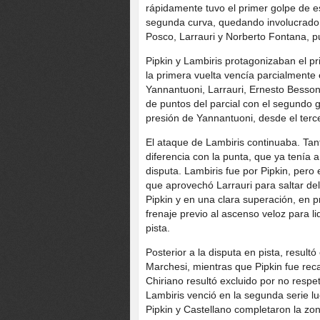
rápidamente tuvo el primer golpe de 
segunda curva, quedando involucrado e
Posco, Larrauri y Norberto Fontana, p
Pipkin y Lambiris protagonizaban el pr
la primera vuelta vencía parcialmente
Yannantuoni, Larrauri, Ernesto Besso
de puntos del parcial con el segundo g
presión de Yannantuoni, desde el terce
El ataque de Lambiris continuaba. Tant
diferencia con la punta, que ya tenía 
disputa. Lambiris fue por Pipkin, pero 
que aprovechó Larrauri para saltar de
Pipkin y en una clara superación, en pr
frenaje previo al ascenso veloz para li
pista.
Posterior a la disputa en pista, result
Marchesi, mientras que Pipkin fue rec
Chiriano resultó excluido por no respe
Lambiris venció en la segunda serie 
Pipkin y Castellano completaron la zon