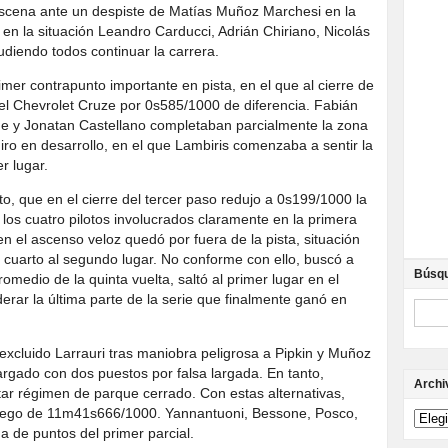
escena ante un despiste de Matías Muñoz Marchesi en la
n la situación Leandro Carducci, Adrián Chiriano, Nicolás
udiendo todos continuar la carrera.
imer contrapunto importante en pista, en el que al cierre de
 el Chevrolet Cruze por 0s585/1000 de diferencia. Fabián
ne y Jonatan Castellano completaban parcialmente la zona
iro en desarrollo, en el que Lambiris comenzaba a sentir la
r lugar.
o, que en el cierre del tercer paso redujo a 0s199/1000 la
a los cuatro pilotos involucrados claramente en la primera
en el ascenso veloz quedó por fuera de la pista, situación
l cuarto al segundo lugar. No conforme con ello, buscó a
Búsq
omedio de la quinta vuelta, saltó al primer lugar en el
derar la última parte de la serie que finalmente ganó en
ó excluido Larrauri tras maniobra peligrosa a Pipkin y Muñoz
argado con dos puestos por falsa largada. En tanto,
Archi
tar régimen de parque cerrado. Con estas alternativas,
luego de 11m41s666/1000. Yannantuoni, Bessone, Posco,
a de puntos del primer parcial.