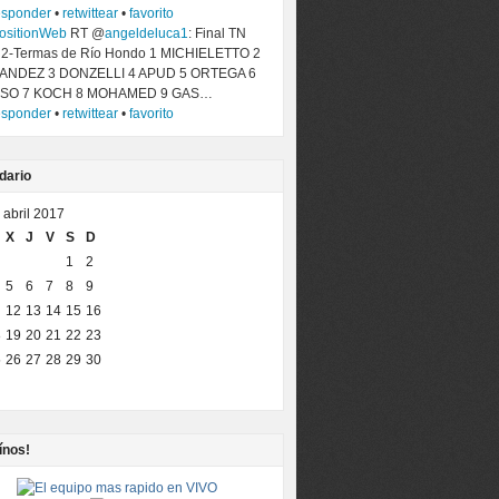
esponder
•
retwittear
•
favorito
ositionWeb
RT @
angeldeluca1
: Final TN
 2-Termas de Río Hondo 1 MICHIELETTO 2
ANDEZ 3 DONZELLI 4 APUD 5 ORTEGA 6
SO 7 KOCH 8 MOHAMED 9 GAS…
esponder
•
retwittear
•
favorito
dario
abril 2017
X
J
V
S
D
1
2
5
6
7
8
9
12
13
14
15
16
8
19
20
21
22
23
5
26
27
28
29
30
ínos!