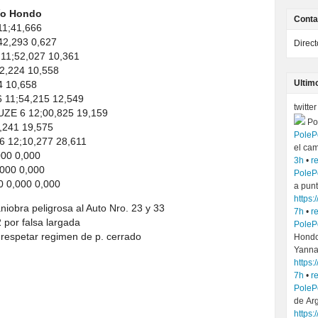
Río Hondo
Conta
1;41,666
2,293 0,627
Direc
1;52,027 10,361
,224 10,558
Ultim
4 10,658
11;54,215 12,549
twitter
E 6 12;00,825 19,159
Po
,241 19,575
PoleP
12;10,277 28,611
el ca
00 0,000
3h
•
r
000 0,000
PoleP
0,000 0,000
a pun
https:
niobra peligrosa al Auto Nro. 23 y 33
7h
•
r
 por falsa largada
PoleP
 respetar regimen de p. cerrado
Hondo
Yanna
https:
7h
•
r
PoleP
de Ar
https: