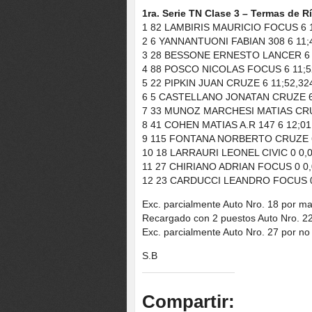
1ra. Serie TN Clase 3 – Termas de 
1 82 LAMBIRIS MAURICIO FOCUS 6 1
2 6 YANNANTUONI FABIAN 308 6 11;4
3 28 BESSONE ERNESTO LANCER 6 1
4 88 POSCO NICOLAS FOCUS 6 11;52
5 22 PIPKIN JUAN CRUZE 6 11;52,32
6 5 CASTELLANO JONATAN CRUZE 6 
7 33 MUNOZ MARCHESI MATIAS CRUZ
8 41 COHEN MATIAS A.R 147 6 12;01
9 115 FONTANA NORBERTO CRUZE 6 
10 18 LARRAURI LEONEL CIVIC 0 0,0
11 27 CHIRIANO ADRIAN FOCUS 0 0,
12 23 CARDUCCI LEANDRO FOCUS 0 
Exc. parcialmente Auto Nro. 18 por ma
Recargado con 2 puestos Auto Nro. 22
Exc. parcialmente Auto Nro. 27 por no
S.B
Compartir: