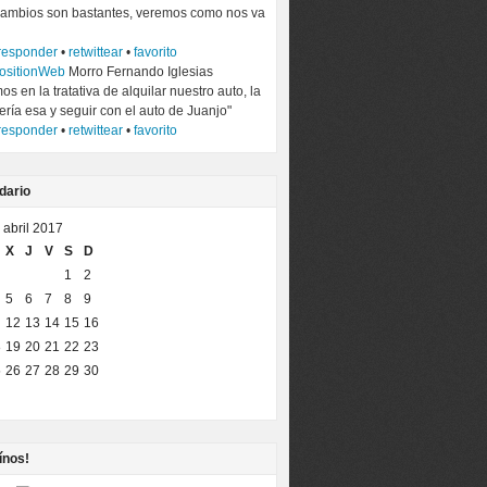
 cambios son bastantes, veremos como nos va
responder
•
retwittear
•
favorito
ositionWeb
Morro Fernando Iglesias
os en la tratativa de alquilar nuestro auto, la
ería esa y seguir con el auto de Juanjo"
responder
•
retwittear
•
favorito
dario
abril 2017
X
J
V
S
D
1
2
5
6
7
8
9
12
13
14
15
16
8
19
20
21
22
23
5
26
27
28
29
30
ínos!