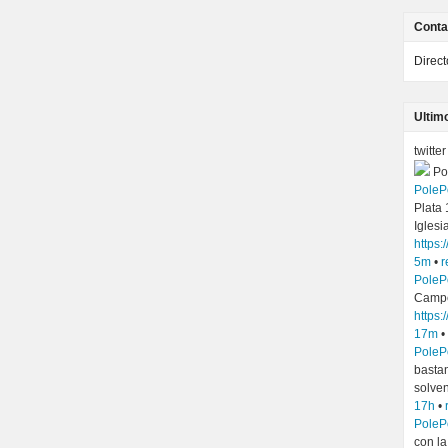
Conta
Direc
Ultim
twitter
Po
PoleP
Plata
Iglesi
https
5m
•
r
PoleP
Camp
https:
17m
•
PoleP
basta
solven
17h
•
PoleP
con la