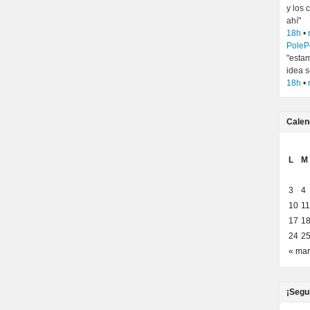
y los
ahí"
18h
•
PoleP
"estam
idea s
18h
•
Calen
L
M
3
4
10
11
17
1
24
2
« mar
¡Segu