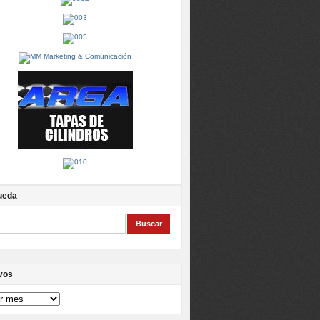
ueda
vos