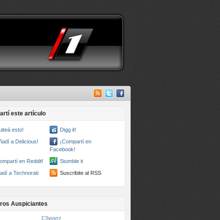
rtí este artículo
uiteá esto!
Digg it!
ñadí a Delicious!
¡Compartí en
Facebook!
ompartí en Reddit!
Stumble it
adí a Technorati
Suscribite al RSS
ros Auspiciantes