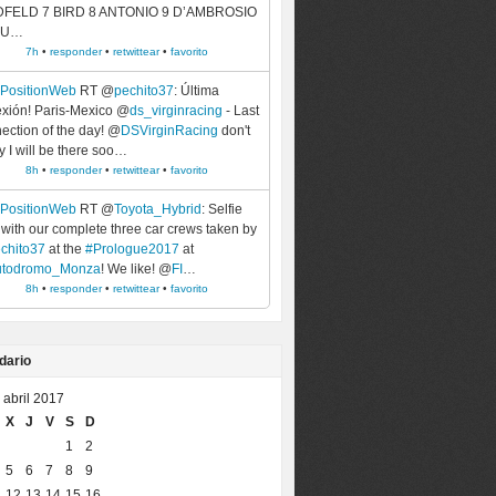
DFELD 7 BIRD 8 ANTONIO 9 D’AMBROSIO
BU…
7h
•
responder
•
retwittear
•
favorito
ePositionWeb
RT @
pechito37
: Última
xión! Paris-Mexico @
ds_virginracing
- Last
ection of the day! @
DSVirginRacing
don't
y I will be there soo…
8h
•
responder
•
retwittear
•
favorito
ePositionWeb
RT @
Toyota_Hybrid
: Selfie
 with our complete three car crews taken by
chito37
at the
#Prologue2017
at
utodromo_Monza
! We like! @
FI
…
8h
•
responder
•
retwittear
•
favorito
dario
abril 2017
X
J
V
S
D
1
2
5
6
7
8
9
12
13
14
15
16