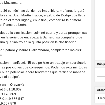
 de Mazzacane.
 a 36 centésimas del tiempo imbatible y, mañana, largará
a serie. Juan Martín Trucco, el piloto de Dodge que llega
 en el tercer lugar y, en la final, compartirá la primera
riel Ponce de León.
et de la clasificación, culminó cuarto y serpa protagonista
 Y en la serie que encabezará Santero, su compañero de
ano que finalizó en la quinta posición la clasificación.
iano Spataro y Mauro Giallombardo, completaron las diez
te.
ación, manifestó: “El equipo hizo un trabajo extraordinario
Búsq
meras posiciones que conseguimos. Podemos exprimir todas
y buen potencial, ahora tendremos que ratificarlo mañana
o al equipo”.
tera – Olavarría
t 6 01:18.809
Archi
19.178 369
 01:19.356 547
19.387 578