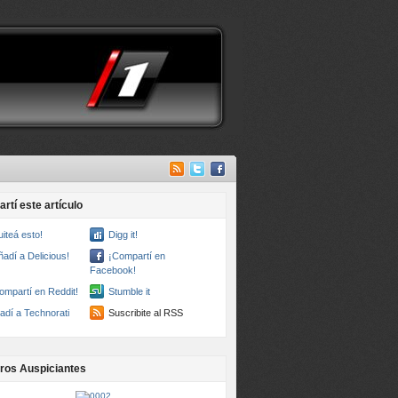
rtí este artículo
uiteá esto!
Digg it!
ñadí a Delicious!
¡Compartí en
Facebook!
ompartí en Reddit!
Stumble it
adí a Technorati
Suscribite al RSS
ros Auspiciantes