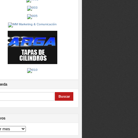
ueda
vos