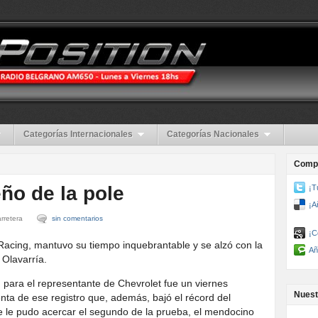
Categorías Internacionales
Categorías Nacionales
Compa
ño de la pole
¡T
¡A
rretera
sin comentarios
¡C
Racing, mantuvo su tiempo inquebrantable y se alzó con la
Añ
 Olavarría.
ión para el representante de Chevrolet fue un viernes
Nuest
nta de ese registro que, además, bajó el récord del
se le pudo acercar el segundo de la prueba, el mendocino