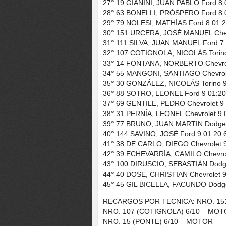
27° 19 GIANINI, JUAN PABLO Ford 8 
28° 63 BONELLI, PRÓSPERO Ford 8 0
29° 79 NOLESI, MATHÍAS Ford 8 01:2
30° 151 URCERA, JOSÉ MANUEL Chevr
31° 111 SILVA, JUAN MANUEL Ford 7 
32° 107 COTIGNOLA, NICOLÁS Torino
33° 14 FONTANA, NORBERTO Chevrol
34° 55 MANGONI, SANTIAGO Chevrole
35° 30 GONZÁLEZ, NICOLÁS Torino 9
36° 88 SOTRO, LEONEL Ford 9 01:20
37° 69 GENTILE, PEDRO Chevrolet 9 
38° 31 PERNÍA, LEONEL Chevrolet 9 
39° 77 BRUNO, JUAN MARTIN Dodge 
40° 144 SAVINO, JOSÉ Ford 9 01:20.
41° 38 DE CARLO, DIEGO Chevrolet 9
42° 39 ECHEVARRÍA, CAMILO Chevrol
43° 100 DIRUSCIO, SEBASTIÁN Dodge
44° 40 DOSE, CHRISTIAN Chevrolet 9
45° 45 GIL BICELLA, FACUNDO Dodge
RECARGOS POR TECNICA: NRO. 151
NRO. 107 (COTIGNOLA) 6/10 – MO
NRO. 15 (PONTE) 6/10 – MOTOR