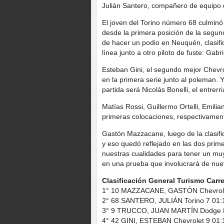
Julián Santero, compañero de equipo
El joven del Torino número 68 culminó
desde la primera posición de la segund
de hacer un podio en Neuquén, clasificó
línea junto a otro piloto de fuste: Gab
Esteban Gini, el segundo mejor Chevrol
en la primera serie junto al poleman.
partida será Nicolás Bonelli, el entrerri
Matías Rossi, Guillermo Ortelli, Emil
primeras colocaciones, respectivamen
Gastón Mazzacane, luego de la clasific
y eso quedó reflejado en las dos pri
nuestras cualidades para tener un mu
en una prueba que involucrará de nuev
Clasificación General Turismo Carre
1° 10 MAZZACANE, GASTÓN Chevrole
2° 68 SANTERO, JULIÁN Torino 7 01:
3° 9 TRUCCO, JUAN MARTÍN Dodge 8
4° 42 GINI, ESTEBAN Chevrolet 9 01: