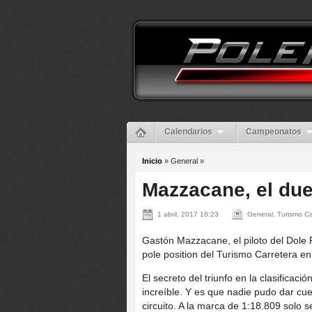
Calendarios
Campeonatos
Inicio
» General »
Mazzacane, el due
1 abril, 2017 16:23
General, Turismo Ca
Gastón Mazzacane, el piloto del Dole 
pole position del Turismo Carretera en
El secreto del triunfo en la clasificac
increíble. Y es que nadie pudo dar cue
circuito. A la marca de 1:18.809 solo 