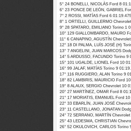
5° 24 BONELLI, NICOLÁS Ford 8 01:1
6° 23 PONCE DE LEÓN, GABRIEL Ford
7° 2 ROSSI, MATÍAS Ford 6 01:19.47
8° 1 ORTELLI, GUILLERMO Chevrolet
9° 28 SPATARO, EMILIANO Torino 1 0
10° 129 GIALLOMBARDO, MAURO For
11° 6 CANAPINO, AGUSTÍN Chevrolet 
12° 18 DI PALMA, LUÍS JOSÉ (H) Tori
13° 7 ANGELINI, JUAN MARCOS Dodg
14° 5 ARDUSSO, FACUNDO Torino 9 0
15° 101 UGALDE, LIONEL Ford 10 01
16° 99 JALAF, MATÍAS Torino 9 01:19
17° 116 RUGGIERO, ALAN Torino 9 0
18° 82 LAMBIRIS, MAURICIO Ford 10
19° 8 ALAUX, SERGIO Chevrolet 10 0
20° 27 MARTÍNEZ, OMAR Ford 8 01:1
21° 17 MORIATIS, EMANUEL Ford 10 
22° 33 EBARLÍN, JUAN JOSÉ Chevrole
23° 11 CASTELLANO, JONATAN Dodge
24° 72 SERRANO, MARTÍN Chevrolet 
25° 43 LEDESMA, CHRISTIAN Chevrole
26° 52 OKULOVICH, CARLOS Torino 9