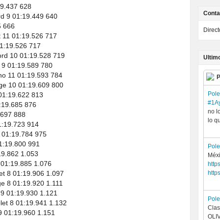
9.437 628
Conta
 9 01:19.449 640
5 666
Direc
 11 01:19.526 717
1:19.526 717
d 10 01:19.528 719
Ultim
9 01:19.589 780
no 11 01:19.593 784
P
e 10 01:19.609 800
Pol
1:19.622 813
#1A
:19.685 876
no l
.697 888
lo q
1:19.723 914
 01:19.784 975
1:19.800 991
Pol
9.862 1.053
Méxi
01:19.885 1.076
http
t 8 01:19.906 1.097
http
 8 01:19.920 1.111
9 01:19.930 1.121
Pol
t 8 01:19.941 1.132
Clas
 01:19.960 1.151
OLI