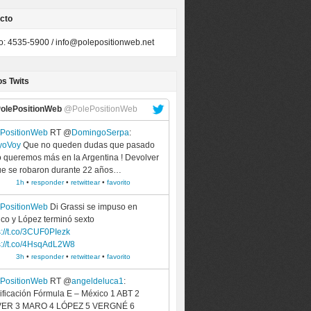
cto
to: 4535-5900 /
info@polepositionweb.net
os Twits
olePositionWeb
@PolePositionWeb
ePositionWeb
RT @
DomingoSerpa
:
yoVoy
Que no queden dudas que pasado
o queremos más en la Argentina ! Devolver
ue se robaron durante 22 años…
1h
•
responder
•
retwittear
•
favorito
ePositionWeb
Di Grassi se impuso en
co y López terminó sexto
s://t.co/3CUF0PIezk
s://t.co/4HsqAdL2W8
3h
•
responder
•
retwittear
•
favorito
ePositionWeb
RT @
angeldeluca1
:
ificación Fórmula E – México 1 ABT 2
VER 3 MARO 4 LÓPEZ 5 VERGNÉ 6