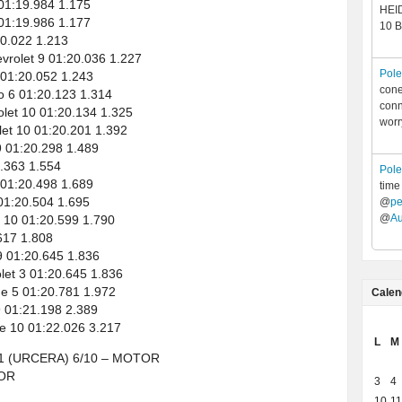
01:19.984 1.175
HEI
1:19.986 1.177
10 
0.022 1.213
olet 9 01:20.036 1.227
Pol
01:20.052 1.243
cone
 6 01:20.123 1.314
conn
et 10 01:20.134 1.325
worr
t 10 01:20.201 1.392
 01:20.298 1.489
.363 1.554
Pol
01:20.498 1.689
time
01:20.504 1.695
@
pe
@
A
10 01:20.599 1.790
617 1.808
 01:20.645 1.836
et 3 01:20.645 1.836
 5 01:20.781 1.972
Calen
 01:21.198 2.389
 10 01:22.026 3.217
L
M
 (URCERA) 6/10 – MOTOR
TOR
3
4
10
11