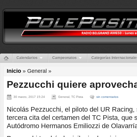
Calendarios
Campeonatos
Categorías Internacionale
Inicio
» General »
Pezzucchi quiere aprovechar
30 marzo, 2017 15:24
General, TC Pista
sin comentarios
Nicolás Pezzucchi, el piloto del UR Racing, 
tercera cita del certamen del TC Pista, que 
Autódromo Hermanos Emiliozzi de Olavarría