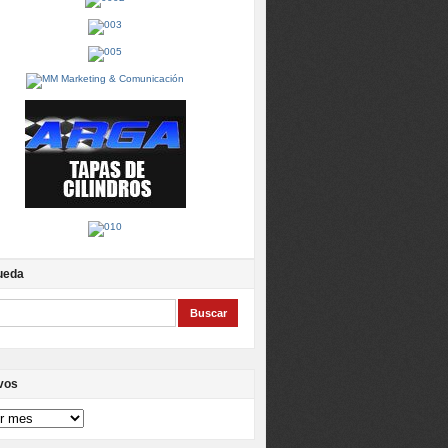
ueda
vos