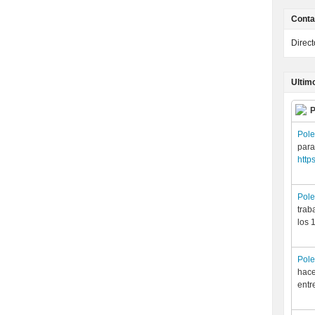
Conta
Direc
Ultim
P
Pol
para
http
Pol
trab
los 
Pol
hace
entr