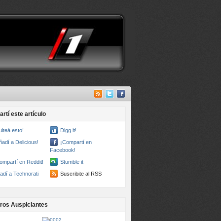
rtí este artículo
uiteá esto!
Digg it!
ñadí a Delicious!
¡Compartí en
Facebook!
ompartí en Reddit!
Stumble it
adí a Technorati
Suscribite al RSS
ros Auspiciantes