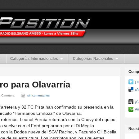
Categorías Internacionales
Categorías Nacionales
Compa
o para Olavarría
¡T
¡A
 Carretera
sin comentarios
¡C
arretera y 32 TC Pista han confirmado su presencia en la
Añ
ircuito “Hermanos Emiliozzi” de Olavarría.
 retornos. Leonel Pernía retornará con la Chevy del equipo
ro vuelve con el Ford preparado por el Di Meglio
Nuest
á con la Dodge nueva del SGV Racing, y Facundo Gil Bicella
 de su estructura. Los inscriptos son los siguientes.