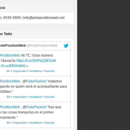
cto
to: 4535-5900 /
info@polepositionweb.net
os Twits
olePositionWeb
@PolePositionWeb
ePositionWeb
46 TC: Gran número
 Olavarría
https://t.co/GhPpQ3EGsM
s://t.co/B90lhMl4Lc
9h
•
responder
•
retwittear
•
favorito
ePositionWeb
. @
FedePaoloni
"estamos
ajando en quién será el acompañante para
1000km."
9h
•
responder
•
retwittear
•
favorito
ePositionWeb
. @
FedePaoloni
"hay que
r las cosas tranquilas en el primer
enamiento "
9h
•
responder
•
retwittear
•
favorito