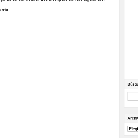
rría
Búsq
Archi