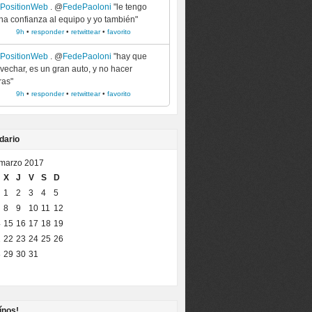
ePositionWeb
. @
FedePaoloni
"le tengo
a confianza al equipo y yo también"
9h
•
responder
•
retwittear
•
favorito
ePositionWeb
. @
FedePaoloni
"hay que
vechar, es un gran auto, y no hacer
ras"
9h
•
responder
•
retwittear
•
favorito
dario
marzo 2017
X
J
V
S
D
1
2
3
4
5
8
9
10
11
12
4
15
16
17
18
19
1
22
23
24
25
26
8
29
30
31
ínos!