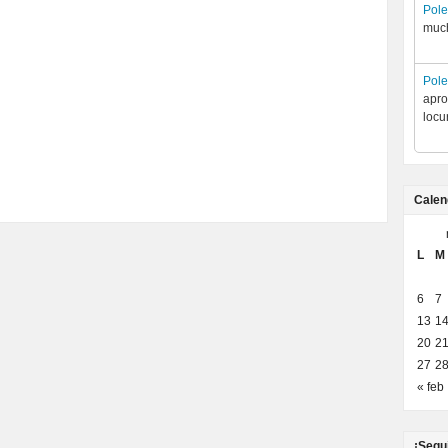
Pol
much
Pol
apro
locu
Calen
L
M
6
7
13
1
20
2
27
2
« feb
¡Segu