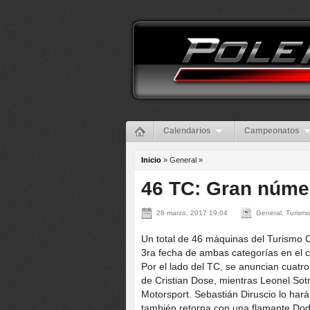
Calendarios
Campeonatos
Inicio
» General »
46 TC: Gran númer
28 marzo, 2017 19:04
General, Turismo
Un total de 46 máquinas del Turismo C
3ra fecha de ambas categorías en el c
Por el lado del TC, se anuncian cuatro
de Cristian Dose, mientras Leonel Sot
Motorsport. Sebastián Diruscio lo har
también retorna con una flamante Dodge