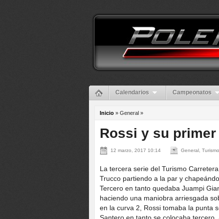
Calendarios
Campeonatos
Inicio
» General »
Rossi y su primer 
12 marzo, 2017 10:14
General, Turismo
La tercera serie del Turismo Carretera
Trucco partiendo a la par y chapeándose
Tercero en tanto quedaba Juampi Gian
haciendo una maniobra arriesgada sob
en la curva 2, Rossi tomaba la punta 
Santero en tanto se colocaba tercero,