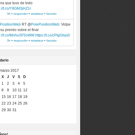
era que tuvo de todo
s://t.co/Y8GM3jHZ1r
3h
•
responder
•
retwittear
•
favorito
ePositionWeb
RT @
PolePositionWeb
: Volpe
 su premio sobre el final
s://t.co/MnhuSF5oWW
https://t.co/cPIgGIvjx0
3h
•
responder
•
retwittear
•
favorito
dario
marzo 2017
X
J
V
S
D
1
2
3
4
5
8
9
10
11
12
4
15
16
17
18
19
1
22
23
24
25
26
8
29
30
31
ínos!