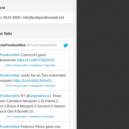
cto
to: 4535-5900 /
info@polepositionweb.net
os Twits
olePositionWeb
@PolePositionWeb
ePositionWeb
Ciarrocchi ganó
demolición
https://t.co/RHTOQZ6JFr
49m
•
responder
•
retwittear
•
favorito
ePositionWeb
Josito fue un Toro indomable
Neuquén
https://t.co/uWsEJhGwZs
57m
•
responder
•
retwittear
•
favorito
ePositionWeb
RT @
angeldeluca1
: Final:
smo Carretera-Neuquén 1 Di Palma 2
co 3 Rossi 4 Mangoni 5 Serrano 6 Gianini
lva 8 Gini 9 Bonelli 10…
2h
•
responder
•
retwittear
•
favorito
ePositionWeb
Federico Pérez ganó una