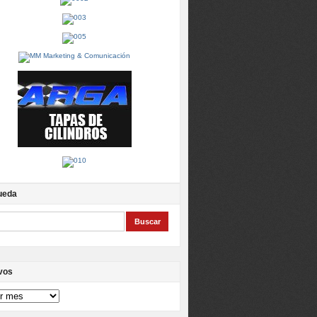
ueda
vos