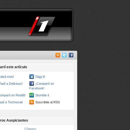
rtí este artículo
uiteá esto!
Digg it!
ñadí a Delicious!
¡Compartí en
Facebook!
ompartí en Reddit!
Stumble it
adí a Technorati
Suscribite al RSS
ros Auspiciantes