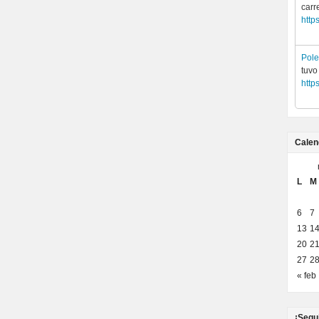
carr
http
Pol
tuvo
http
Calen
L
M
6
7
13
1
20
2
27
2
« feb
¡Segu