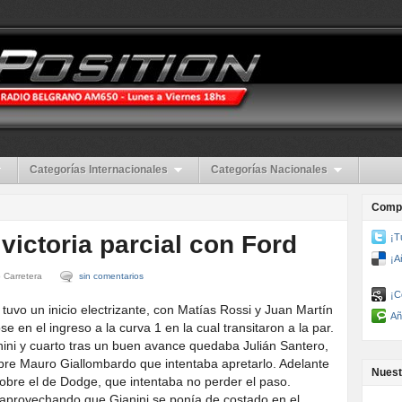
Categorías Internacionales
Categorías Nacionales
Compa
victoria parcial con Ford
¡T
¡A
 Carretera
sin comentarios
¡C
 tuvo un inicio electrizante, con Matías Rossi y Juan Martín
Añ
 en el ingreso a la curva 1 en la cual transitaron a la par.
ini y cuarto tras un buen avance quedaba Julián Santero,
re Mauro Giallombardo que intentaba apretarlo. Adelante
Nuest
sobre el de Dodge, que intentaba no perder el paso.
 aprovechando que Gianini se ponía de costado en el