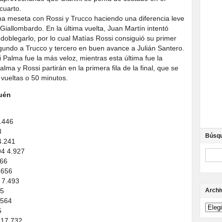
cuarto.
 una meseta con Rossi y Trucco haciendo una diferencia leve
 Giallombardo. En la última vuelta, Juan Martín intentó
 doblegarlo, por lo cual Matías Rossi consiguió su primer
gundo a Trucco y tercero en buen avance a Julián Santero.
i Palma fue la más veloz, mientras esta última fue la
lma y Rossi partirán en la primera fila de la final, que se
vueltas o 50 minutos.
quén
0.446
3
Búsq
4.241
94 4.927
966
.656
 7.493
45
Archi
.564
5
 17.732