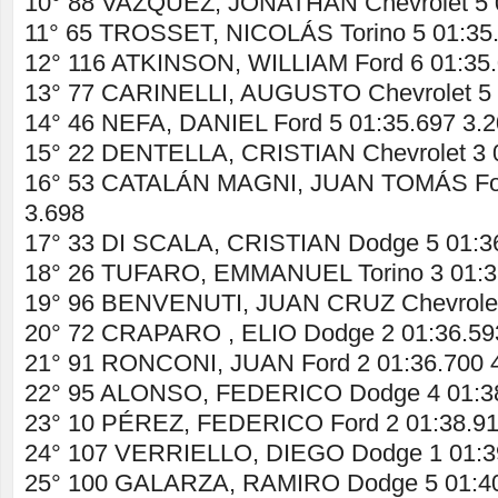
10° 88 VAZQUEZ, JONATHAN Chevrolet 5 0
11° 65 TROSSET, NICOLÁS Torino 5 01:35.
12° 116 ATKINSON, WILLIAM Ford 6 01:35.
13° 77 CARINELLI, AUGUSTO Chevrolet 5 
14° 46 NEFA, DANIEL Ford 5 01:35.697 3.
15° 22 DENTELLA, CRISTIAN Chevrolet 3 0
16° 53 CATALÁN MAGNI, JUAN TOMÁS For
3.698
17° 33 DI SCALA, CRISTIAN Dodge 5 01:36
18° 26 TUFARO, EMMANUEL Torino 3 01:3
19° 96 BENVENUTI, JUAN CRUZ Chevrolet 
20° 72 CRAPARO , ELIO Dodge 2 01:36.59
21° 91 RONCONI, JUAN Ford 2 01:36.700 
22° 95 ALONSO, FEDERICO Dodge 4 01:38
23° 10 PÉREZ, FEDERICO Ford 2 01:38.91
24° 107 VERRIELLO, DIEGO Dodge 1 01:39
25° 100 GALARZA, RAMIRO Dodge 5 01:40