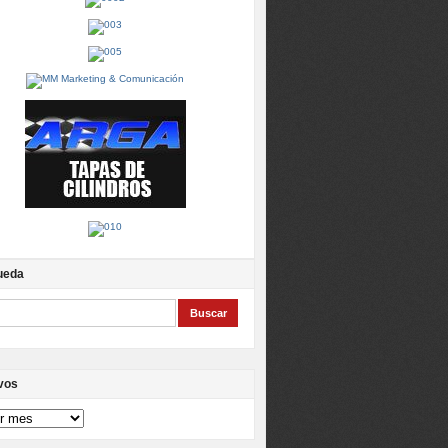
ueda
vos