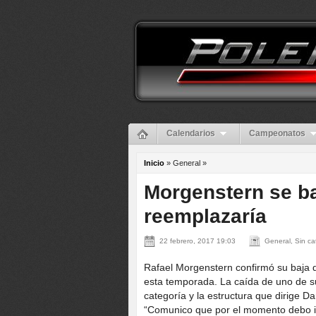
Calendarios
Campeonatos
Inicio
» General »
Morgenstern se ba
reemplazaría
22 febrero, 2017 19:03
General, Sin c
Rafael Morgenstern confirmó su baja
esta temporada. La caída de uno de sus
categoría y la estructura que dirige
“Comunico que por el momento debo in