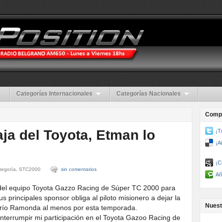
Categorías Internacionales
Categorías Nacionales
Compa
ja del Toyota, Etman lo
¡T
¡A
¡C
ategoría, STC2000
sin comentarios
Añ
 del equipo Toyota Gazzo Racing de Súper TC 2000 para
 principales sponsor obliga al piloto misionero a dejar la
Nuest
 Darío Ramonda al menos por esta temporada.
terrumpir mi participación en el Toyota Gazoo Racing de