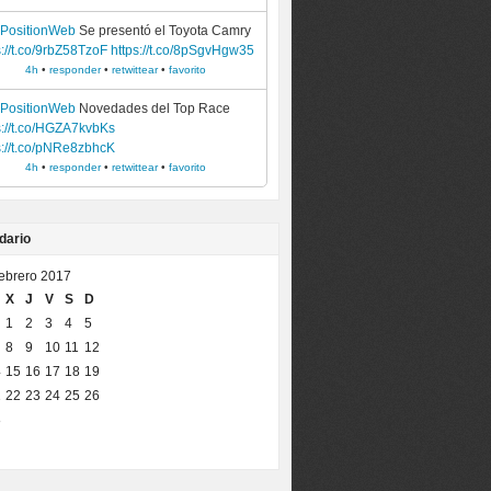
ePositionWeb
Se presentó el Toyota Camry
s://t.co/9rbZ58TzoF
https://t.co/8pSgvHgw35
4h
•
responder
•
retwittear
•
favorito
ePositionWeb
Novedades del Top Race
s://t.co/HGZA7kvbKs
s://t.co/pNRe8zbhcK
4h
•
responder
•
retwittear
•
favorito
dario
febrero 2017
X
J
V
S
D
1
2
3
4
5
8
9
10
11
12
4
15
16
17
18
19
1
22
23
24
25
26
8