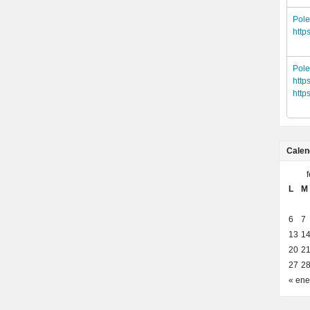
Pol
http
Pol
http
http
Calen
L
M
6
7
13
1
20
2
27
2
« ene