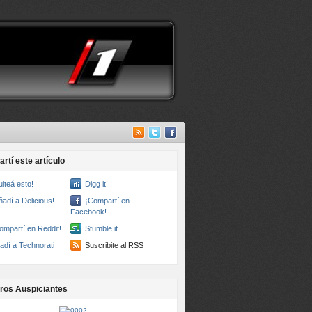
rtí este artículo
uiteá esto!
Digg it!
ñadí a Delicious!
¡Compartí en
Facebook!
ompartí en Reddit!
Stumble it
adí a Technorati
Suscribite al RSS
ros Auspiciantes