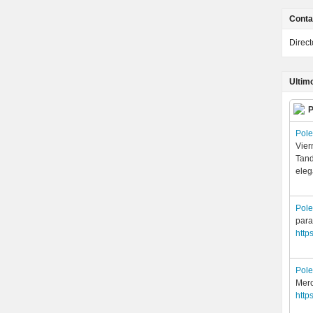
Conta
Direc
Ultim
P
Pol
Vier
Tand
eleg
Pol
para
http
Pol
Merc
http