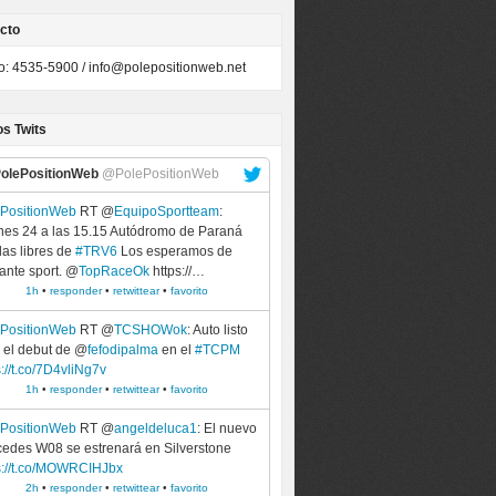
cto
to: 4535-5900 /
info@polepositionweb.net
os Twits
olePositionWeb
@PolePositionWeb
ePositionWeb
RT @
EquipoSportteam
:
nes 24 a las 15.15 Autódromo de Paraná
as libres de
#TRV6
Los esperamos de
ante sport. @
TopRaceOk
https://…
1h
•
responder
•
retwittear
•
favorito
ePositionWeb
RT @
TCSHOWok
: Auto listo
 el debut de @
fefodipalma
en el
#TCPM
s://t.co/7D4vliNg7v
1h
•
responder
•
retwittear
•
favorito
ePositionWeb
RT @
angeldeluca1
: El nuevo
edes W08 se estrenará en Silverstone
s://t.co/MOWRCIHJbx
2h
•
responder
•
retwittear
•
favorito