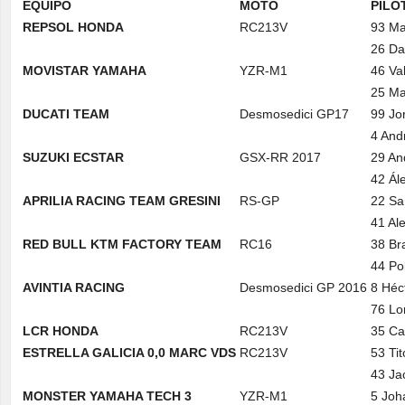
EQUIPO
MOTO
PILO
REPSOL HONDA
RC213V
93 Ma
26 Da
MOVISTAR YAMAHA
YZR-M1
46 Va
25 Ma
DUCATI TEAM
Desmosedici GP17
99 Jo
4 And
SUZUKI ECSTAR
GSX-RR 2017
29 An
42 Ál
APRILIA RACING TEAM GRESINI
RS-GP
22 S
41 Al
RED BULL KTM FACTORY TEAM
RC16
38 Br
44 Po
AVINTIA RACING
Desmosedici GP 2016
8 Héc
76 Lo
LCR HONDA
RC213V
35 Ca
ESTRELLA GALICIA 0,0 MARC VDS
RC213V
53 Ti
43 Jac
MONSTER YAMAHA TECH 3
YZR-M1
5 Joh