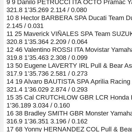
9 9 Danilo PETRUCCI ITA OCTO Pramac Ya
321.8 1’35.269 2.114 / 0.080
10 8 Hector BARBERA SPA Ducati Team Duc
2.145 / 0.031
11 25 Maverick VIÑALES SPA Team SUZU
320.8 1’35.364 2.209 / 0.064
12 46 Valentino ROSSI ITA Movistar Yam
319.8 1’35.463 2.308 / 0.099
13 50 Eugene LAVERTY IRL Pull & Bear As
317.9 1’35.736 2.581 / 0.273
14 19 Alvaro BAUTISTA SPA Aprilia Racing 
321.4 1’36.029 2.874 / 0.293
15 35 Cal CRUTCHLOW GBR LCR Honda H
1’36.189 3.034 / 0.160
16 38 Bradley SMITH GBR Monster Yamah
316.9 1’36.351 3.196 / 0.162
17 68 Yonny HERNANDEZ COL Pull & Bear