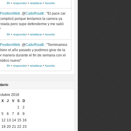
9h
•
responder
•
retwittear
•
favorito
ePositionWeb
.@
CaitoRisatti
: "El pace car
complicó porque teníamos la carrera ya
rolada pero supe defenderme y me salió
"
9h
•
responder
•
retwittear
•
favorito
ePositionWeb
.@
CaitoRisatti
: "Terminamos
bien el año pasado y pudimos girar de la
r manera durante el fin de semana con el
ático nuevo"
9h
•
responder
•
retwittear
•
favorito
dario
ctubre 2016
X
J
V
S
D
1
2
5
6
7
8
9
12
13
14
15
16
8
19
20
21
22
23