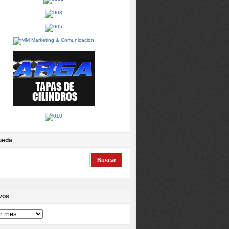
ueda
vos