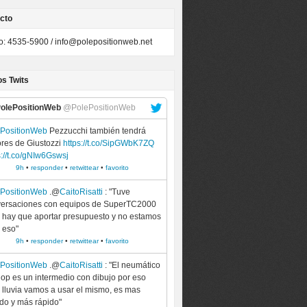
cto
to: 4535-5900 /
info@polepositionweb.net
os Twits
olePositionWeb
@PolePositionWeb
ePositionWeb
Pezzucchi también tendrá
res de Giustozzi
https://t.co/SipGWbK7ZQ
s://t.co/gNIw6Gswsj
9h
•
responder
•
retwittear
•
favorito
ePositionWeb
.@
CaitoRisatti
: "Tuve
ersaciones con equipos de SuperTC2000
 hay que aportar presupuesto y no estamos
 eso"
9h
•
responder
•
retwittear
•
favorito
ePositionWeb
.@
CaitoRisatti
: "El neumático
op es un intermedio con dibujo por eso
 lluvia vamos a usar el mismo, es mas
do y más rápido"