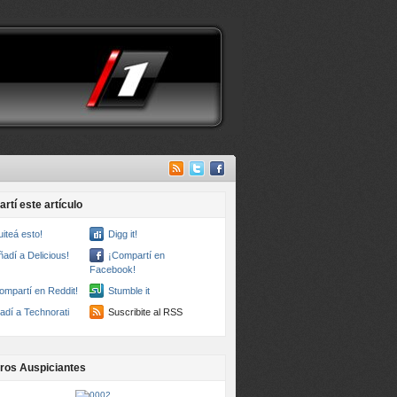
rtí este artículo
uiteá esto!
Digg it!
ñadí a Delicious!
¡Compartí en
Facebook!
ompartí en Reddit!
Stumble it
adí a Technorati
Suscribite al RSS
ros Auspiciantes