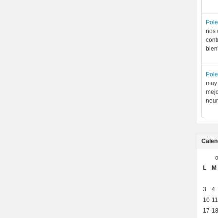
Pol
nos 
cont
bien
Pol
muy 
mejo
neum
Calen
o
L
M
3
4
10
11
17
1