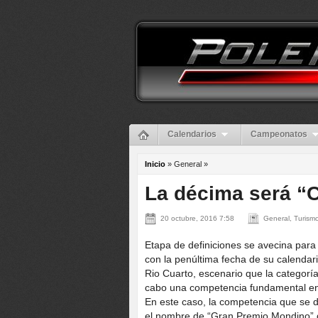
Calendarios
Campeonatos
Inicio
» General »
La décima será “
20 octubre, 2016 7:58
General, Turismo
Etapa de definiciones se avecina para 
con la penúltima fecha de su calenda
Rio Cuarto, escenario que la categoría
cabo una competencia fundamental en 
En este caso, la competencia que se de
el nombre de “Gran Premio Mondino” g