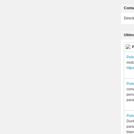
Conta
Direc
Ultim
P
Pol
moto
http
Pol
conv
pero
para
Pol
Dunl
para
blan