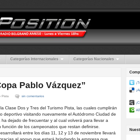
Categorías Internacionales
Categorías Nacionales
Compa
Copa Pablo Vázquez”
¡T
¡A
 Pista
sin comentarios
¡C
la Clase Dos y Tres del Turismo Pista, las cuales cumplirán
Añ
rio deportivo visitando nuevamente el Autódromo Ciudad de
 ha dejado de frecuentar y al cual volverá para llevar a
función de los campeonatos que restan definirse.
Nuest
sarrollará entre los días 11, 12 y 13 de noviembre llevará
racias al apoyo que estará brindando la empresa que