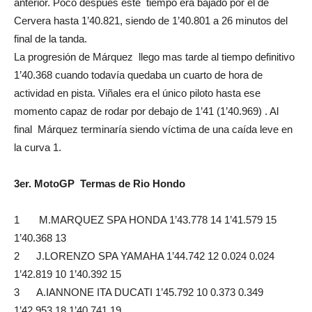
anterior. Poco después este tiempo era bajado por el de
Cervera hasta 1’40.821, siendo de 1’40.801 a 26 minutos del
final de la tanda.
La progresión de Márquez llego mas tarde al tiempo definitivo
1’40.368 cuando todavía quedaba un cuarto de hora de
actividad en pista. Viñales era el único piloto hasta ese
momento capaz de rodar por debajo de 1’41 (1’40.969) . Al
final Márquez terminaría siendo víctima de una caída leve en
la curva 1.
3er. MotoGP Termas de Rio Hondo
1 M.MARQUEZ SPA HONDA 1’43.778 14 1’41.579 15
1’40.368 13
2 J.LORENZO SPA YAMAHA 1’44.742 12 0.024 0.024
1’42.819 10 1’40.392 15
3 A.IANNONE ITA DUCATI 1’45.792 10 0.373 0.349
1’42.953 18 1’40.741 19