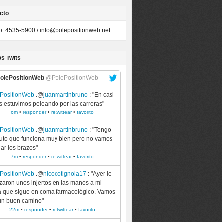
cto
to: 4535-5900 /
info@polepositionweb.net
os Twits
olePositionWeb
@PolePositionWeb
ePositionWeb
.@
juanmartinbruno
: "En casi
s estuvimos peleando por las carreras"
6m
•
responder
•
retwittear
•
favorito
ePositionWeb
.@
juanmartinbruno
: "Tengo
uto que funciona muy bien pero no vamos
jar los brazos"
7m
•
responder
•
retwittear
•
favorito
ePositionWeb
.@
nicocotignola17
: "Ayer le
izaron unos injertos en las manos a mi
 que sigue en coma farmacológico. Vamos
un buen camino"
22m
•
responder
•
retwittear
•
favorito