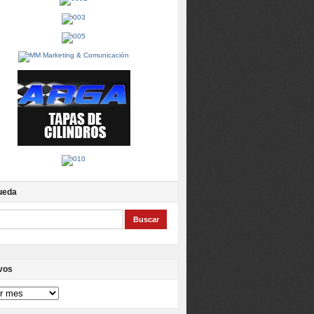
ueda
vos