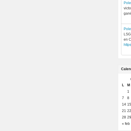
Pol
vict
gan
Pol
LSG 
en C
http
Calen
L
M
1
7
8
14
1
21
2
28
2
« feb