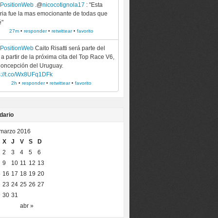
ePositionWeb
.@
nicocotignola17
: "Esta
oria fue la mas emocionante de todas que
é"
27m
•
responder
•
retwittear
•
favorito
ePositionWeb
Caito Risatti será parte del
a partir de la próxima cita del Top Race V6,
oncepción del Uruguay.
s://t.co/Wx8UFq1DFk
2h
•
responder
•
retwittear
•
favorito
dario
marzo 2016
X
J
V
S
D
2
3
4
5
6
9
10
11
12
13
5
16
17
18
19
20
2
23
24
25
26
27
9
30
31
abr »