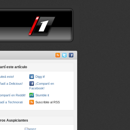
rtí este artículo
uiteá esto!
Digg it!
ñadí a Delicious!
¡Compartí en
Facebook!
ompartí en Reddit!
Stumble it
adí a Technorati
Suscribite al RSS
ros Auspiciantes