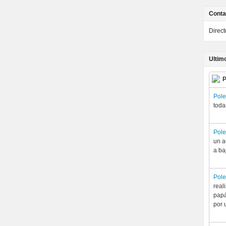
Conta
Direc
Ultim
P
Pol
toda
Pol
un a
a ba
Pol
real
papá
por 