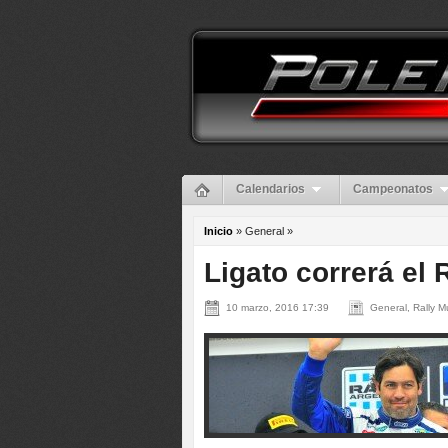
Calendarios
Campeonatos
Inicio
» General »
Ligato correrá el 
10 marzo, 2016 17:39
General, Rally M