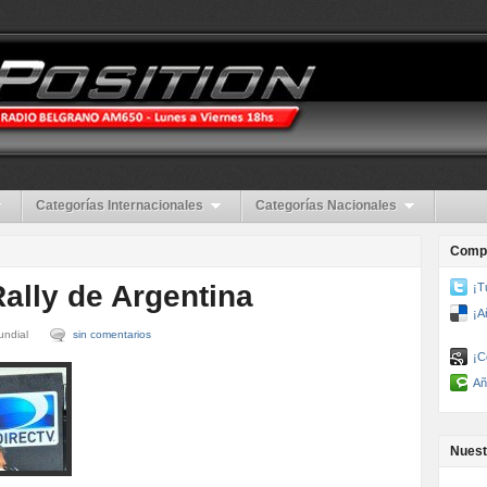
Categorías Internacionales
Categorías Nacionales
Compa
Rally de Argentina
¡T
¡A
undial
sin comentarios
¡C
Añ
Nuest