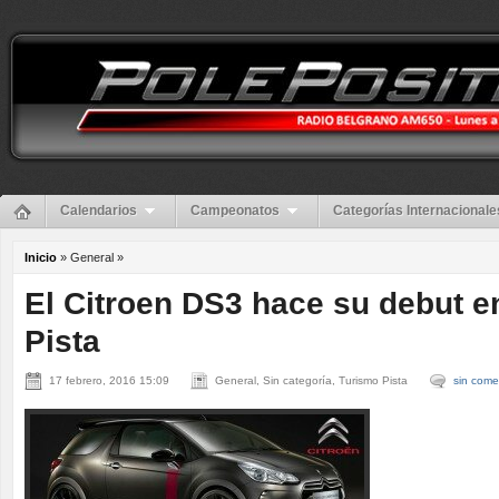
Calendarios
Campeonatos
Categorías Internacionale
Inicio
» General »
El Citroen DS3 hace su debut e
Pista
17 febrero, 2016 15:09
General, Sin categoría, Turismo Pista
sin come