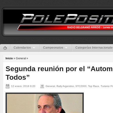
Calendarios
Campeonatos
Categorías Internacionale
Inicio
» General »
Segunda reunión por el “Autom
Todos”
12 enero, 2016 9:20
General, Rally Argentino, STC2000, Top Race, Turismo Pi