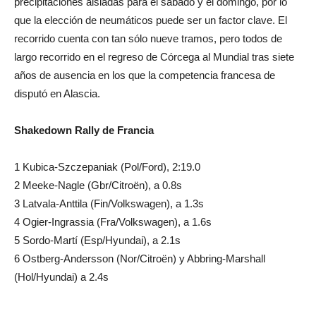
precipitaciones aisladas para el sábado y el domingo, por lo
que la elección de neumáticos puede ser un factor clave. El
recorrido cuenta con tan sólo nueve tramos, pero todos de
largo recorrido en el regreso de Córcega al Mundial tras siete
años de ausencia en los que la competencia francesa de
disputó en Alascia.
Shakedown Rally de Francia
1 Kubica-Szczepaniak (Pol/Ford), 2:19.0
2 Meeke-Nagle (Gbr/Citroën), a 0.8s
3 Latvala-Anttila (Fin/Volkswagen), a 1.3s
4 Ogier-Ingrassia (Fra/Volkswagen), a 1.6s
5 Sordo-Martí (Esp/Hyundai), a 2.1s
6 Ostberg-Andersson (Nor/Citroën) y Abbring-Marshall
(Hol/Hyundai) a 2.4s