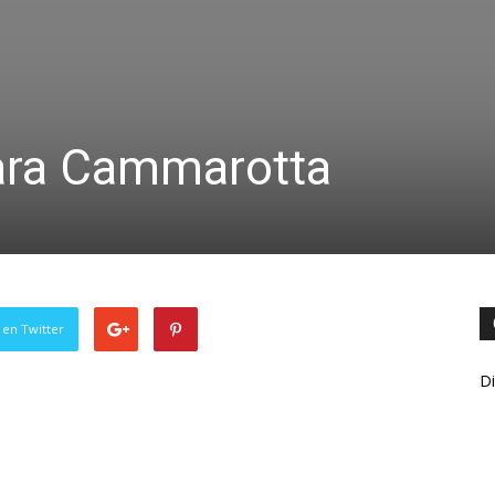
para Cammarotta
 en Twitter
Di