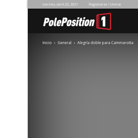
viernes, abril 23, 2021
Registrarse / Unirse
Pole
Inicio
General
Alegría doble para Cammarotta
Position