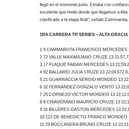
llegó en el momento justo. Estaba con confianza
excelente que rindió desde que llegamos a Alta 
clasificado a la etapa final”, señaló Cammarota.
1RA CARRERA TR SERIES – ALTA GRACIA
1 9 CAMMAROTA FRANCISCO MERCEDES 13
2 72 VALLE MAXIMILIANO CRUZE 13 21;57,72
3 17 FLAQUE FABIAN MERCEDES 13 21;59,2
4 92 BALLARIO JULIA CRUZE 13 22;04,572 8
5 21 GUARNACCIA SERGIO MONDEO 13 22;0
6 32 FERNANDEZ GONZALO VENTO 13 22;08
7 25 CORNEJO VICTOR MONDEO 13 22;12,0
8 8 CHIAVERANO MAURICIO CRUZE 13 22;17
9 31 BILLERES GASTON MERCEDES 13 22;19
10 121 DE BENEDICTIS FRANCO MONDEO 13 
11 29 BOCCANERA BRUNO CRUZE 13 22;21,