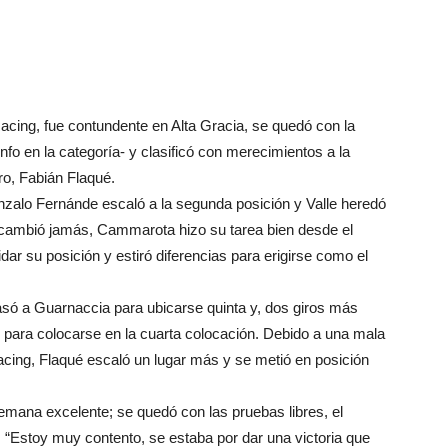
cing, fue contundente en Alta Gracia, se quedó con la
unfo en la categoría- y clasificó con merecimientos a la
ro, Fabián Flaqué.
nzalo Fernánde escaló a la segunda posición y Valle heredó
no cambió jamás, Cammarota hizo su tarea bien desde el
idar su posición y estiró diferencias para erigirse como el
epasó a Guarnaccia para ubicarse quinta y, dos giros más
 para colocarse en la cuarta colocación. Debido a una mala
acing, Flaqué escaló un lugar más y se metió en posición
 semana excelente; se quedó con las pruebas libres, el
al. “Estoy muy contento, se estaba por dar una victoria que