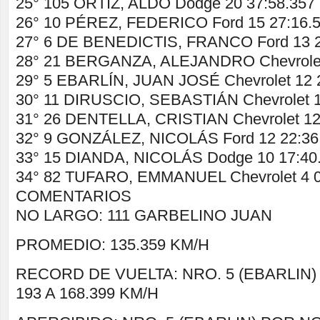
25° 105 ORTIZ, ALDO Dodge 20 37:58.357 
26° 10 PÉREZ, FEDERICO Ford 15 27:16.5
27° 6 DE BENEDICTIS, FRANCO Ford 13 2
28° 21 BERGANZA, ALEJANDRO Chevrolet 
29° 5 EBARLÍN, JUAN JOSÉ Chevrolet 12 2
30° 11 DIRUSCIO, SEBASTIÁN Chevrolet 1
31° 26 DENTELLA, CRISTIAN Chevrolet 12
32° 9 GONZÁLEZ, NICOLÁS Ford 12 22:36.
33° 15 DIANDA, NICOLÁS Dodge 10 17:40
34° 82 TUFARO, EMMANUEL Chevrolet 4 0
COMENTARIOS
NO LARGO: 111 GARBELINO JUAN
PROMEDIO: 135.359 KM/H
RECORD DE VUELTA: NRO. 5 (EBARLIN) V
193 A 168.399 KM/H