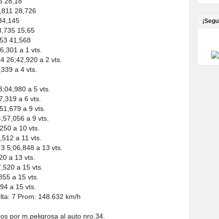
5 28,18
,811 28,726
34,145
¡Segu
,735 15,65
53 41,568
301 a 1 vts.
26;42,920 a 2 vts.
39 a 4 vts.
4,980 a 5 vts.
319 a 6 vts.
,679 a 9 vts.
7,056 a 9 vts.
50 a 10 vts.
12 a 11 vts.
5;06,848 a 13 vts.
0 a 13 vts.
20 a 15 vts.
55 a 15 vts.
4 a 15 vts.
lta: 7 Prom: 148.632 km/h
s por m.peligrosa al auto nro.34.