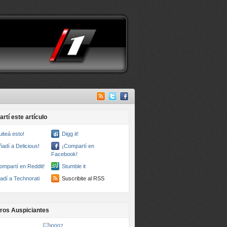
rtí este artículo
uiteá esto!
Digg it!
ñadí a Delicious!
¡Compartí en
Facebook!
ompartí en Reddit!
Stumble it
adí a Technorati
Suscribite al RSS
ros Auspiciantes