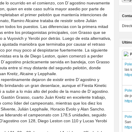
l de lo ocurrido en el comienzo, con D´agostino nuevamente
n, quien en este caso sufría mayor asedio por parte de
ompletaban el primer pelotón que mantenía intenciones de
Conta
onato, Ramiro Alcaine trataba de resistir sobre Julián
Direc
 en todos los puestos. Las diferencias con la primera mitad
 entre los protagonistas principales, con Grasso que se
 a Vuyovich y Yerobi por detrás. Luego de esta alternativa,
Ultim
 ajustada maniobra que terminaba por causar el retraso
uelco por muy poco al despistarse fuertemente. La siguiente
P
gonistas era la de Diego Leston, quien comenzó a perder
a D´agostino prácticamente servida en bandeja, con Grasso
Pol
uta entre sí muy distante del segundo pelotón, donde
las 
uan Kreitz, Alcaine y Lepphaile.
http
 repentinamente dejaron de existir entre D´agostino y
nfo brindando un gran desenlace, aunque el Fiesta Kinetic
Pol
ió a subir a lo más alto del podio de la mano de D´agostino.
de 
o Gastón Grasso, cuarto Juán Kreitz en excelente trabajo,
http
 como líder del campeonato, mientras que los diez los
ilvente, Julián Lepphaile, Horacio Evolo y Alan Sancho.
gue liderando el campeonato con 178,5 unidades, seguido
Pol
D’agostino con 128, Diego Leston con 110 y Lucas Yerobi
San
http