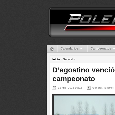
Calendarios
Campeonatos
Inicio
» General »
D’agostino venció
campeonato
12 julio, 2015 10:22
General, Turismo P