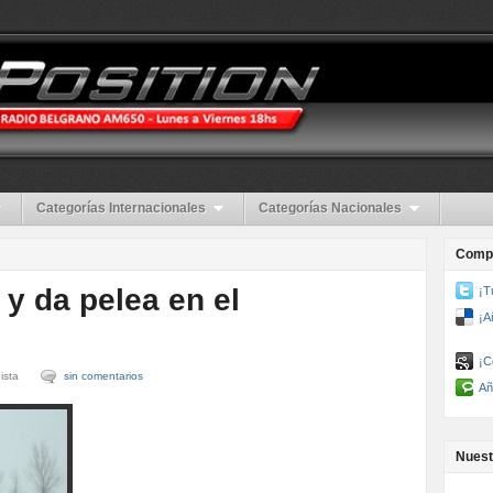
Categorías Internacionales
Categorías Nacionales
Compa
 y da pelea en el
¡T
¡A
¡C
ista
sin comentarios
Añ
Nuest