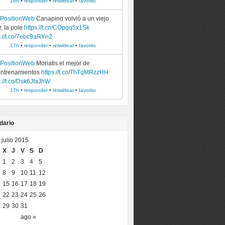
16h
•
responder
•
retwittear
•
favorito
ePositionWeb
Canapino volvió a un viejo
, la pole
https://t.co/COpqq5x1Sk
s://t.co/7ebc9aRYn2
17h
•
responder
•
retwittear
•
favorito
ePositionWeb
Moriatis el mejor de
entrenamientos
https://t.co/ThTqMRzzHH
s://t.co/Dsk6JfaJhW
17h
•
responder
•
retwittear
•
favorito
dario
julio 2015
X
J
V
S
D
1
2
3
4
5
8
9
10
11
12
4
15
16
17
18
19
1
22
23
24
25
26
8
29
30
31
ago »