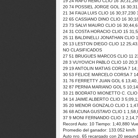
19 24 RAFU REMO CLIO 16 30;31,26
20 74 POSSIEL JORGE GOL 16 30;31
21 34 FAIJA LUIS CLIO 16 30;37,230 
22 65 CASSIANO DINO CLIO 16 30;18
23 73 SALVI MAURO CLIO 16 30;44,6
24 31 COSTA HORACIO CLIO 15 31;56,
25 11 BALDINELLI JONATHAN CLIO 14 
26 13 LESTON DIEGO CLIO 12 25;43,3
NO CLASIFICADOS
27 51 BRUGUES MARCOS CLIO 11 23;0
28 3 VUYOVICH PABLO CLIO 10 20;37,
29 19 ANTOLIN MATIAS CORSA 7 14;51
30 53 FELICE MARCELO CORSA 7 14;5
31 76 FERRETTY JUAN GOL 6 13;40,2
32 87 PERNIA MARIANO GOL 5 10;14,5
33 21 BODRATO MIONETTO C. CLIO 3 
34 14 JAIME ALBERTO CLIO 3 5;09,12
35 20 MENOR GONZALO CLIO 1 1;47,5
36 68 ACUNA GUSTAVO CLIO 1 1;58,8
37 9 MONI FERNANDO CLIO 1 2;14,79
Record Auto: 10 Tiempo: 1;40,880 Vue
Promedio del ganador: 133.052 km/h
Auto nro. 65 recargado con 20 segundo