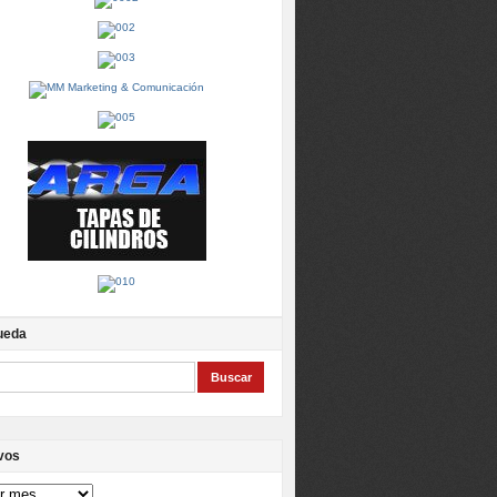
ueda
vos