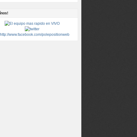
ínos!