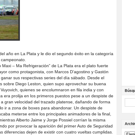
del año en La Plata y le dio el segundo éxito en la categoría
el campeonato.
 Maxi – Ma Refrigeración” de La Plata era el plato fuerte
mayor como protagonista, con Marcos D’agostino y Gastón
 ganar sus respectivas series del día sábado. Desde el
s sobre Diego Leston, quien supo aprovechar su buena
 Vuyovich, quienes se encolumnaron en fila india y con
Búsq
ra era prolija en los primeros puestos pese a un despiste de
 a gran velocidad del trazado platense, dañando de forma
do ir a zona de boxes para abandonar. Un despiste de
caba meterse entre los principales animadores de la final,
mientras Alberto Jaime y Jorge Possiel corrían la misma
Archi
ando por provocar la aparición del primer Auto de Seguridad
s diferencias dejen de existir con cuatro vueltas cumplidas.