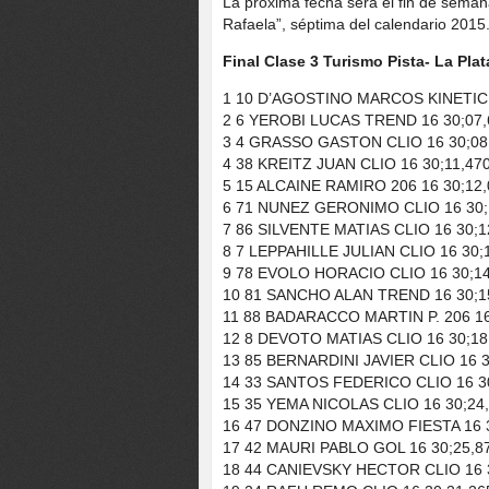
La próxima fecha será el fin de seman
Rafaela”, séptima del calendario 2015
Final Clase 3 Turismo Pista- La Plat
1 10 D’AGOSTINO MARCOS KINETIC 
2 6 YEROBI LUCAS TREND 16 30;07,
3 4 GRASSO GASTON CLIO 16 30;08,
4 38 KREITZ JUAN CLIO 16 30;11,470
5 15 ALCAINE RAMIRO 206 16 30;12,
6 71 NUNEZ GERONIMO CLIO 16 30;1
7 86 SILVENTE MATIAS CLIO 16 30;1
8 7 LEPPAHILLE JULIAN CLIO 16 30;
9 78 EVOLO HORACIO CLIO 16 30;14
10 81 SANCHO ALAN TREND 16 30;15
11 88 BADARACCO MARTIN P. 206 16
12 8 DEVOTO MATIAS CLIO 16 30;18
13 85 BERNARDINI JAVIER CLIO 16 3
14 33 SANTOS FEDERICO CLIO 16 30
15 35 YEMA NICOLAS CLIO 16 30;24,
16 47 DONZINO MAXIMO FIESTA 16 3
17 42 MAURI PABLO GOL 16 30;25,87
18 44 CANIEVSKY HECTOR CLIO 16 3