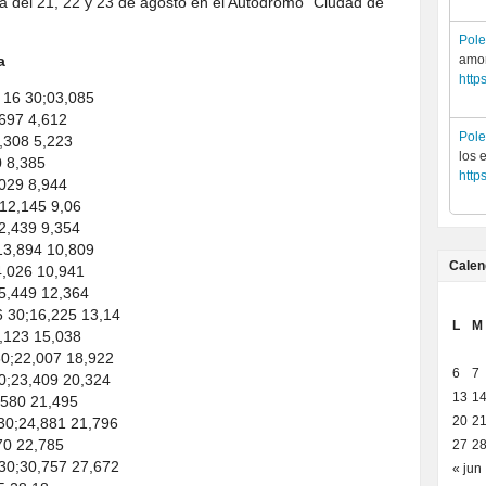
a del 21, 22 y 23 de agosto en el Autódromo “Ciudad de
.
Pol
a
amor
http
16 30;03,085
697 4,612
Pol
308 5,223
los 
 8,385
http
029 8,944
2,145 9,06
2,439 9,354
13,894 10,809
Calen
,026 10,941
,449 12,364
 30;16,225 13,14
L
M
,123 15,038
0;22,007 18,922
6
7
;23,409 20,324
13
1
580 21,495
20
2
0;24,881 21,796
0 22,785
27
2
0;30,757 27,672
« jun