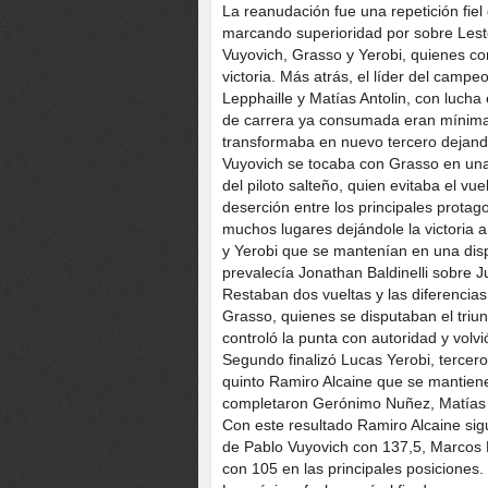
La reanudación fue una repetición fie
marcando superioridad por sobre Lesto
Vuyovich, Grasso y Yerobi, quienes c
victoria. Más atrás, el líder del campe
Lepphaille y Matías Antolin, con lucha
de carrera ya consumada eran mínimas
transformaba en nuevo tercero dejando
Vuyovich se tocaba con Grasso en una
del piloto salteño, quien evitaba el v
deserción entre los principales prota
muchos lugares dejándole la victoria 
y Yerobi que se mantenían en una disp
prevalecía Jonathan Baldinelli sobre J
Restaban dos vueltas y las diferencias
Grasso, quienes se disputaban el triu
controló la punta con autoridad y volv
Segundo finalizó Lucas Yerobi, tercer
quinto Ramiro Alcaine que se mantiene
completaron Gerónimo Nuñez, Matías S
Con este resultado Ramiro Alcaine si
de Pablo Vuyovich con 137,5, Marcos 
con 105 en las principales posiciones.