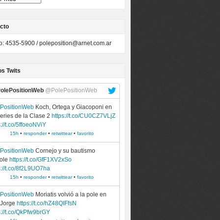
cto
to: 4535-5900 /
poleposition@arnet.com.ar
os Twits
olePositionWeb
@PolePositionWeb
ePositionWeb
Koch, Ortega y Giacoponi en
series de la Clase 2
https://t.co/CU0CZ7VLjZ
s://t.co/5ffoeoNViY
15h
•
responder
•
retwittear
•
favorito
ePositionWeb
Cornejo y su bautismo
pole
https://t.co/GfF1XV2xSo
s://t.co/8f2L9UO7ha
15h
•
responder
•
retwittear
•
favorito
ePositionWeb
Moriatis volvió a la pole en
 Jorge
https://t.co/hZ48QIFfsN
s://t.co/QkPfw9brGY