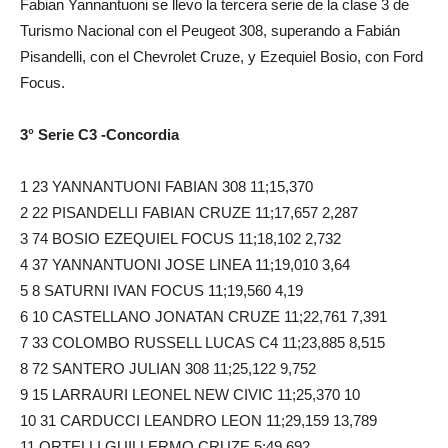
Fabian Yannantuoni se llevo la tercera serie de la clase 3 de
Turismo Nacional con el Peugeot 308, superando a Fabián
Pisandelli, con el Chevrolet Cruze, y Ezequiel Bosio, con Ford
Focus.
3° Serie C3 -Concordia
1 23 YANNANTUONI FABIAN 308 11;15,370
2 22 PISANDELLI FABIAN CRUZE 11;17,657 2,287
3 74 BOSIO EZEQUIEL FOCUS 11;18,102 2,732
4 37 YANNANTUONI JOSE LINEA 11;19,010 3,64
5 8 SATURNI IVAN FOCUS 11;19,560 4,19
6 10 CASTELLANO JONATAN CRUZE 11;22,761 7,391
7 33 COLOMBO RUSSELL LUCAS C4 11;23,885 8,515
8 72 SANTERO JULIAN 308 11;25,122 9,752
9 15 LARRAURI LEONEL NEW CIVIC 11;25,370 10
10 31 CARDUCCI LEANDRO LEON 11;29,159 13,789
11 ORTELLI GUILLERMO CRUZE 5;49,692