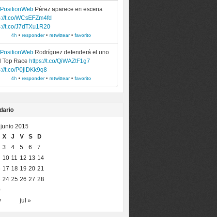
ePositionWeb
Pérez aparece en escena
s://t.co/WCsEFZm4fd
s://t.co/J7dTXu1R20
4h
•
responder
•
retwittear
•
favorito
ePositionWeb
Rodríguez defenderá el uno
l Top Race
https://t.co/QiWAZtF1g7
s://t.co/P0jlDKk9q8
4h
•
responder
•
retwittear
•
favorito
dario
junio 2015
X
J
V
S
D
3
4
5
6
7
10
11
12
13
14
6
17
18
19
20
21
3
24
25
26
27
28
0
y
jul »