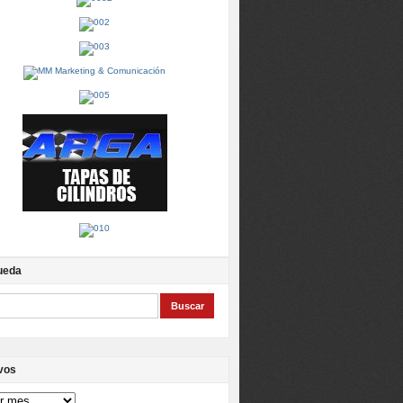
ueda
vos