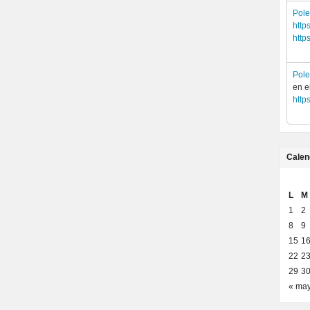
Pol
http
http
Pol
en e
http
Calen
L
M
1
2
8
9
15
1
22
2
29
3
« ma