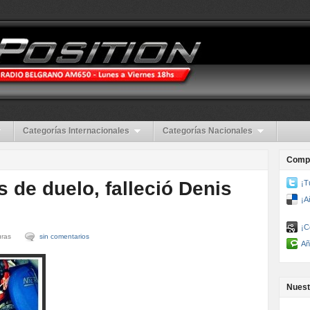
Categorías Internacionales
Categorías Nacionales
Compa
 de duelo, falleció Denis
¡T
¡A
¡C
uras
sin comentarios
Añ
Nuest