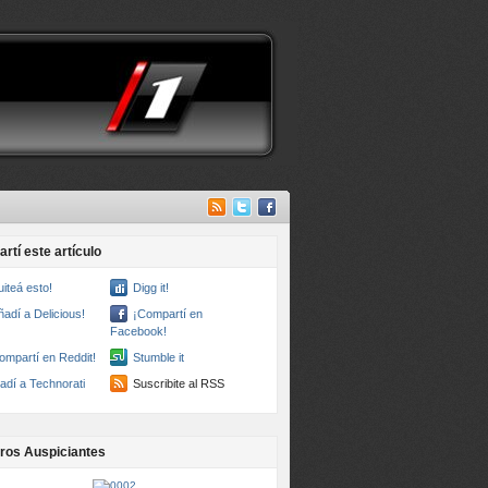
rtí este artículo
uiteá esto!
Digg it!
ñadí a Delicious!
¡Compartí en
Facebook!
ompartí en Reddit!
Stumble it
adí a Technorati
Suscribite al RSS
ros Auspiciantes