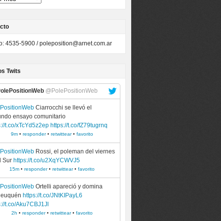
cto
to: 4535-5900 /
poleposition@arnet.com.ar
os Twits
olePositionWeb
@PolePositionWeb
ePositionWeb
Ciarrocchi se llevó el
ndo ensayo comunitario
s://t.co/xTcYd5z2ep
https://t.co/fZ79tugrnq
9m
•
responder
•
retwittear
•
favorito
ePositionWeb
Rossi, el poleman del viernes
l Sur
https://t.co/u2XqYCWVJ5
15m
•
responder
•
retwittear
•
favorito
ePositionWeb
Ortelli apareció y domina
Neuquén
https://t.co/JNtKIPayL6
s://t.co/Aku7CBJ1Jl
2h
•
responder
•
retwittear
•
favorito