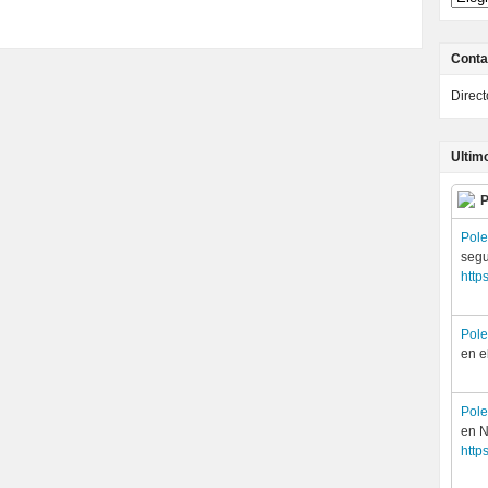
Conta
Direc
Ultim
P
Pol
segu
http
Pol
en e
Pol
en 
http