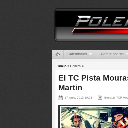
Calendarios
Campeonatos
Inicio
» General »
El TC Pista Mouras
Martin
17 junio, 2015 10:03
General, TCP Mo