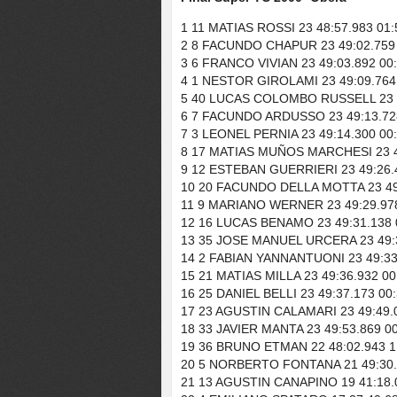
1 11 MATIAS ROSSI 23 48:57.983 01:
2 8 FACUNDO CHAPUR 23 49:02.759 0
3 6 FRANCO VIVIAN 23 49:03.892 00:
4 1 NESTOR GIROLAMI 23 49:09.764 
5 40 LUCAS COLOMBO RUSSELL 23 49
6 7 FACUNDO ARDUSSO 23 49:13.728 
7 3 LEONEL PERNIA 23 49:14.300 00:
8 17 MATIAS MUÑOS MARCHESI 23 49:
9 12 ESTEBAN GUERRIERI 23 49:26.4
10 20 FACUNDO DELLA MOTTA 23 49:2
11 9 MARIANO WERNER 23 49:29.978 
12 16 LUCAS BENAMO 23 49:31.138 0
13 35 JOSE MANUEL URCERA 23 49:31
14 2 FABIAN YANNANTUONI 23 49:33.
15 21 MATIAS MILLA 23 49:36.932 00
16 25 DANIEL BELLI 23 49:37.173 00:
17 23 AGUSTIN CALAMARI 23 49:49.0
18 33 JAVIER MANTA 23 49:53.869 00
19 36 BRUNO ETMAN 22 48:02.943 1 
20 5 NORBERTO FONTANA 21 49:30.23
21 13 AGUSTIN CANAPINO 19 41:18.0