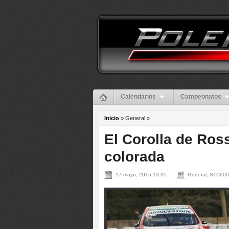
Calendarios
Campeonatos
Inicio
» General »
El Corolla de Ross
colorada
17 mayo, 2015 13:35
General, STC20