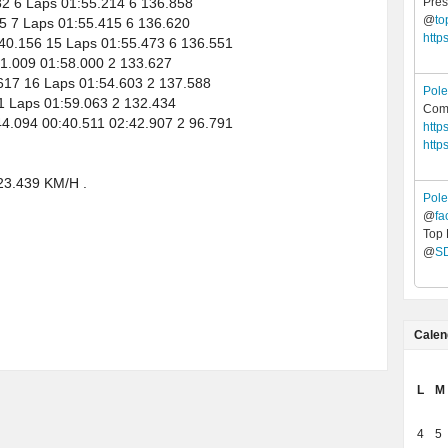
 6 Laps 01:55.214 6 136.858
Pres
@
to
 7 Laps 01:55.415 6 136.620
http
.156 15 Laps 01:55.473 6 136.551
1.009 01:58.000 2 133.627
17 16 Laps 01:54.603 2 137.588
Pol
 Laps 01:59.063 2 132.434
Comu
.094 00:40.511 02:42.907 2 96.791
http
http
3.439 KM/H .
Pol
@
fa
Top 
@
S
Calen
L
M
4
5