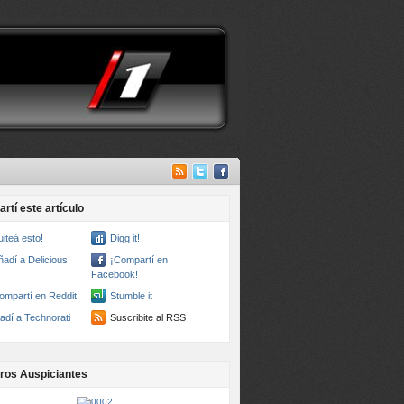
rtí este artículo
uiteá esto!
Digg it!
ñadí a Delicious!
¡Compartí en
Facebook!
ompartí en Reddit!
Stumble it
adí a Technorati
Suscribite al RSS
ros Auspiciantes