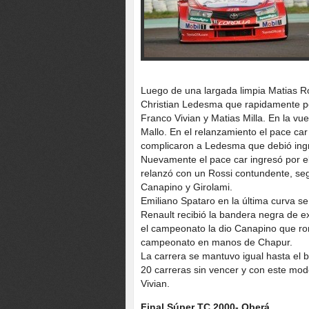
Luego de una largada limpia Matias Ro
Christian Ledesma que rapidamente pe
Franco Vivian y Matias Milla. En la vue
Mallo. En el relanzamiento el pace ca
complicaron a Ledesma que debió ingr
Nuevamente el pace car ingresó por el
relanzó con un Rossi contundente, seg
Canapino y Girolami.
Emiliano Spataro en la última curva se
Renault recibió la bandera negra de e
el campeonato la dio Canapino que rom
campeonato en manos de Chapur.
La carrera se mantuvo igual hasta el b
20 carreras sin vencer y con este mod
Vivian.
Final Súper TC 2000- Oberá