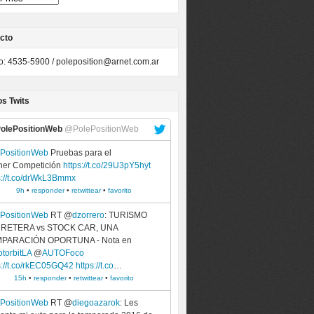
cto
to: 4535-5900 /
poleposition@arnet.com.ar
os Twits
olePositionWeb
@PolePositionWeb
ePositionWeb
Pruebas para el
ner Competición
https://t.co/29U3pY5hyt
s://t.co/drWkL3Bmmx
9h
•
responder
•
retwittear
•
favorito
ePositionWeb
RT @
dzorrero
: TURISMO
RETERA vs STOCK CAR, UNA
PARACIÓN OPORTUNA - Nota en
torbitLA
@
AUTOFoco
s://t.co/rkEC05GQ42
https://t.co
…
15h
•
responder
•
retwittear
•
favorito
ePositionWeb
RT @
diegoazarok
: Les