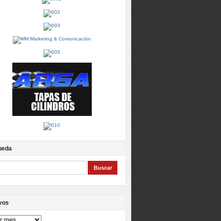
ueda
vos