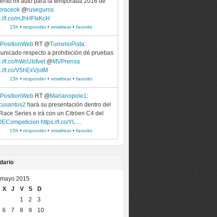
ento mi auto para la temporada 2016 de
praceok
@
ruseguros
s://t.co/mJhHFIxKcH
15h
•
responder
•
retwittear
•
favorito
ePositionWeb
RT @
TurismoPista
:
nicado respecto a prohibición dé pruebas
s://t.co/hWcUIsfvet
@
MVPrensa
s://t.co/V5hExVjotM
15h
•
responder
•
retwittear
•
favorito
ePositionWeb
RT @
Marianopole1
:
cusantos2
hará su presentación dentro del
Race Series e irá con un Citröen C4 del
DECompeticion
https://t.co/YL
…
15h
•
responder
•
retwittear
•
favorito
dario
mayo 2015
X
J
V
S
D
1
2
3
6
7
8
9
10