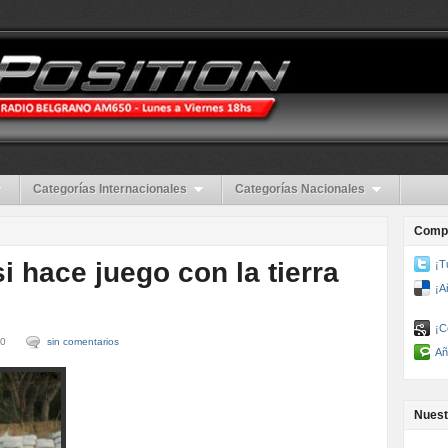
Categorías Internacionales
Categorías Nacionales
Compa
i hace juego con la tierra
¡T
¡A
¡C
00
sin comentarios
Añ
Nuest