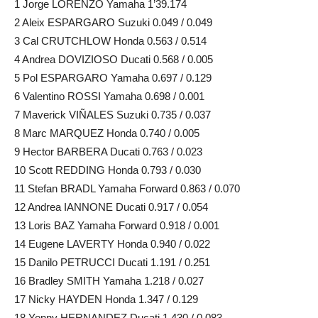
1 Jorge LORENZO Yamaha 1’39.174
2 Aleix ESPARGARO Suzuki 0.049 / 0.049
3 Cal CRUTCHLOW Honda 0.563 / 0.514
4 Andrea DOVIZIOSO Ducati 0.568 / 0.005
5 Pol ESPARGARO Yamaha 0.697 / 0.129
6 Valentino ROSSI Yamaha 0.698 / 0.001
7 Maverick VIÑALES Suzuki 0.735 / 0.037
8 Marc MARQUEZ Honda 0.740 / 0.005
9 Hector BARBERA Ducati 0.763 / 0.023
10 Scott REDDING Honda 0.793 / 0.030
11 Stefan BRADL Yamaha Forward 0.863 / 0.070
12 Andrea IANNONE Ducati 0.917 / 0.054
13 Loris BAZ Yamaha Forward 0.918 / 0.001
14 Eugene LAVERTY Honda 0.940 / 0.022
15 Danilo PETRUCCI Ducati 1.191 / 0.251
16 Bradley SMITH Yamaha 1.218 / 0.027
17 Nicky HAYDEN Honda 1.347 / 0.129
18 Yonny HERNANDEZ Ducati 1.430 / 0.083