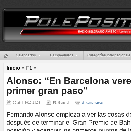
Calendarios
Campeonatos
Categorías Internacionale
Inicio
» F1 »
Alonso: “En Barcelona ver
primer gran paso”
20 abril, 2015 13:58
F1, General
sin comentarios
Fernando Alonso empieza a ver las cosas de 
después de terminar el Gran Premio de Bah
posición y acariciar los primeros puntos de 