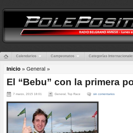
Calendarios
Campeonatos
Categorías Internacionale
Inicio
» General »
El “Bebu” con la primera po
7 marzo, 2015 18:01
General, Top Race
sin comentarios