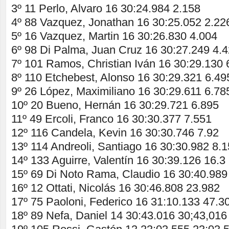
3º 11 Perlo, Alvaro 16 30:24.984 2.158
4º 88 Vazquez, Jonathan 16 30:25.052 2.22
5º 16 Vazquez, Martin 16 30:26.830 4.004
6º 98 Di Palma, Juan Cruz 16 30:27.249 4.
7º 101 Ramos, Christian Iván 16 30:29.130 
8º 110 Etchebest, Alonso 16 30:29.321 6.49
9º 26 López, Maximiliano 16 30:29.611 6.78
10º 20 Bueno, Hernán 16 30:29.721 6.895
11º 49 Ercoli, Franco 16 30:30.377 7.551
12º 116 Candela, Kevin 16 30:30.746 7.92
13º 114 Andreoli, Santiago 16 30:30.982 8.
14º 133 Aguirre, Valentín 16 30:39.126 16.3
15º 69 Di Noto Rama, Claudio 16 30:40.989
16º 12 Ottati, Nicolás 16 30:46.808 23.982
17º 75 Paoloni, Federico 16 31:10.133 47.3
18º 89 Nefa, Daniel 14 30:43.016 30;43,016