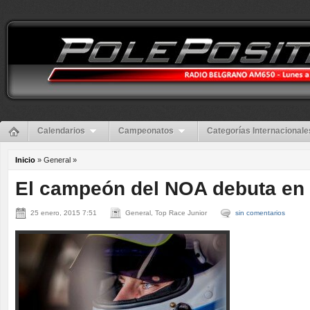
Calendarios
Campeonatos
Categorías Internacionale
Inicio
» General »
El campeón del NOA debuta en 
25 enero, 2015 7:51
General, Top Race Junior
sin comentarios