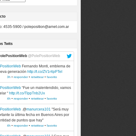
cto
to: 4535-5900 /
poleposition@arnet.com.ar
os Twits
olePositionWeb
@PolePositionWeb
ePositionWeb
Fernando Monti, emblema de
ueva generación
http://t.co/ZV1r4pPTeI
3h
•
responder
•
retwittear
•
favorito
ePositionWeb
“Fue un malentendido, vamos
elar “
http://t.co/TlppTnb2Ux
4h
•
responder
•
retwittear
•
favorito
ePositionWeb
.@
manurcera101
"Será muy
rtante la última fecha en Buenos Aires por
antidad de puntos que hay"
4h
•
responder
•
retwittear
•
favorito