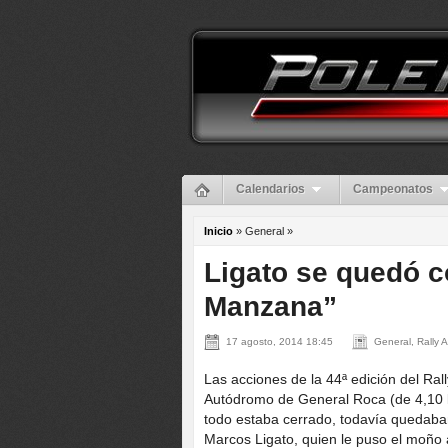
Calendarios
Campeonatos
Inicio
» General »
Ligato se quedó co
Manzana”
17 agosto, 2014 18:45
General, Rally 
Las acciones de la 44ª edición del Ral
Autódromo de General Roca (de 4,10 
todo estaba cerrado, todavía quedaban
Marcos Ligato, quien le puso el moño a