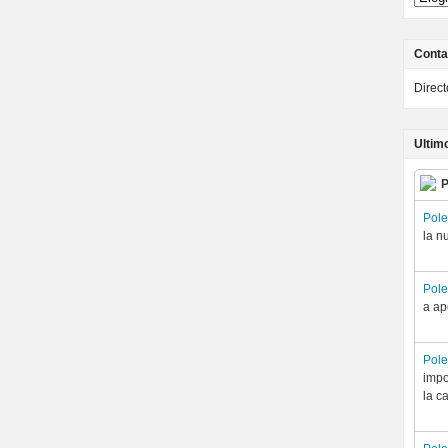
Conta
Direc
Ultim
P
Pol
la n
Pol
a ap
Pol
impo
la c