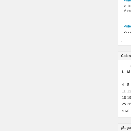
Pol
el f
Vamo
Pol
voy 
Calen
L
M
4
5
11
1
18
1
25
2
« jul
¡Segu