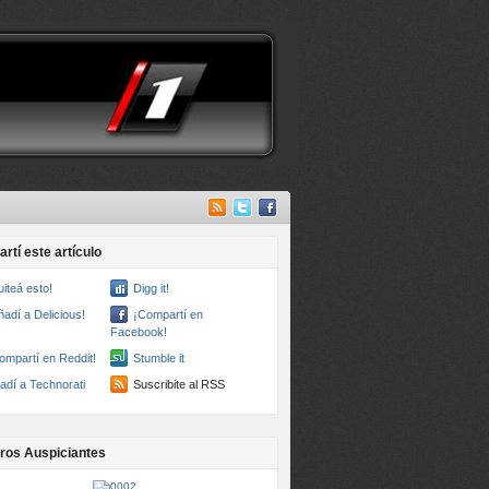
rtí este artículo
uiteá esto!
Digg it!
ñadí a Delicious!
¡Compartí en
Facebook!
ompartí en Reddit!
Stumble it
adí a Technorati
Suscribite al RSS
ros Auspiciantes