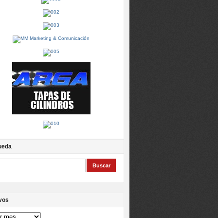
ueda
vos