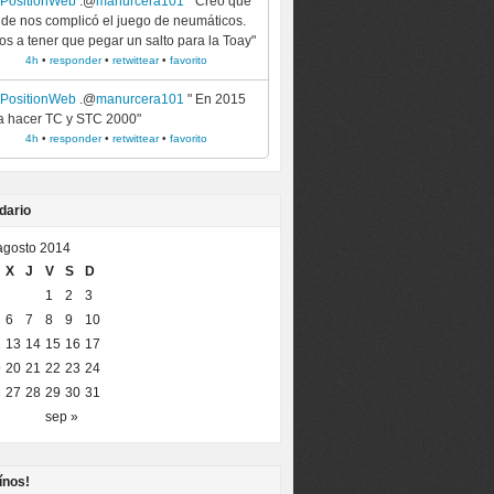
ePositionWeb
.@
manurcera101
" Creo que
inde nos complicó el juego de neumáticos.
s a tener que pegar un salto para la Toay"
4h
•
responder
•
retwittear
•
favorito
ePositionWeb
.@
manurcera101
" En 2015
a hacer TC y STC 2000"
4h
•
responder
•
retwittear
•
favorito
dario
agosto 2014
X
J
V
S
D
1
2
3
6
7
8
9
10
2
13
14
15
16
17
9
20
21
22
23
24
6
27
28
29
30
31
sep »
ínos!